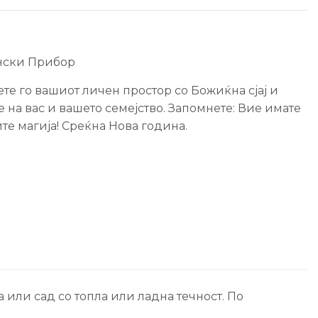
нски Прибор
те го вашиот личен простор со Божиќна сјај и
е на вас и вашето семејство. Запомнете: Вие имате
те магија! Среќна Нова гoдина.
или сад со топла или ладна течност. По