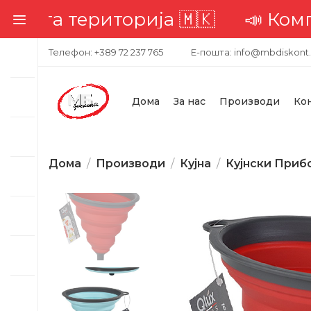
иторија 🇲🇰
📣 Комплетна дост
Телефон: +389 72 237 765
Е-пошта: info@mbdiskont
Дома
За нас
Производи
Ко
Дома
Производи
Кујна
Кујнски Приб
-34%