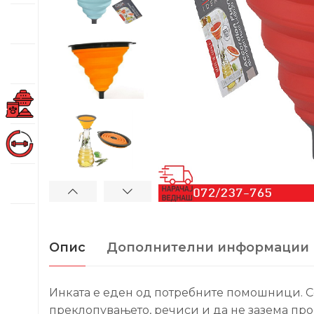
Опис
Дополнителни информации
Инката е еден од потребните помошници. Со
преклопувањето, речиси и да не зазема про