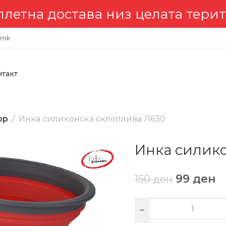
ава низ целата територија 🇲🇰
.mk
нтакт
ор
Инка силиконска склоплива Л630
Инка силико
99
ден
150
ден