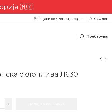
Најави се / Регистрирај се
0
/
0
ден
Пребарувај
нска склоплива Л630
Додај во кошничка