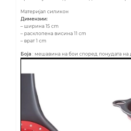
Материјал силикон
Димензии:
– ширина 15 cm
– расклопена висина 11 cm
– врат 1 cm
Боја
: мешавина на бои според понудата на