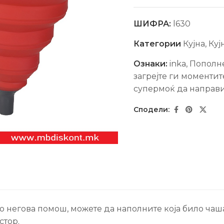
ШИФРА:
l630
Категории
Кујна
,
Куј
Ознаки:
inka
,
Пополне
загрејте ги моментит
супермоќ да направи
 негова помош, можете да наполните која било чаша 
стор.