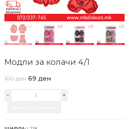
Модли за колачи 4/1
69
ден
100
ден
Додај во кошничка
ШИФРА:
L218