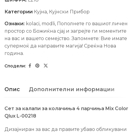
Категории
Кујна
,
Кујнски Прибор
Ознаки:
kolaci
,
modli
,
Пополнете го вашиот личен
простор со Божиќна сјај и загрејте ги моментите
на вас и вашето семејство. Запомнете: Вие имате
супермоќ да направите магија! Среќна Нова
гoдина.
Опис
Дополнителни информации
Сет за калапи за колачиња 4 парчиња Mix Color
Qlux L-00218
Дизајниран за вас да правите убаво обликувани