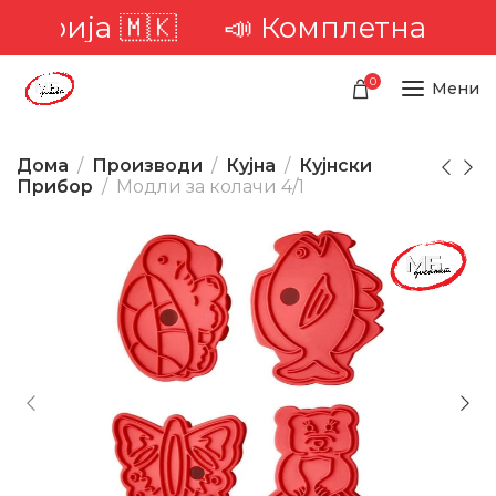
орија 🇲🇰
📣 Комплетна достава
0
Мени
Дома
Производи
Кујна
Кујнски
Прибор
Модли за колачи 4/1
-31%