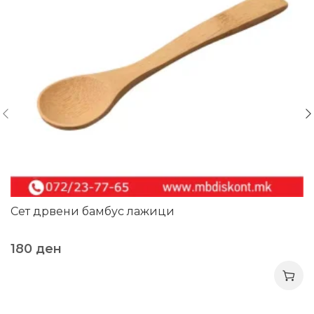
Сет дрвени бамбус лажици
180
ден