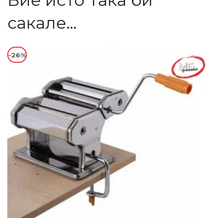
Вие исто така би
сакале…
-26%