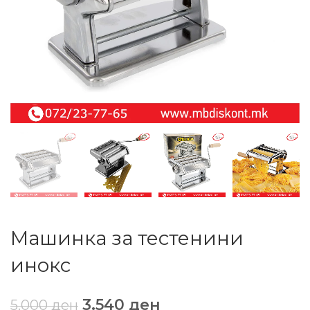
Машинка за тестенини
инокс
3.540
ден
5.000
ден