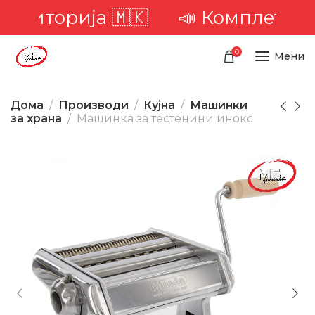
ериторија 🇲🇰
📣 Комплетна до
0
Мени
Дома
Производи
Кујна
Машинки
за храна
Машинка за тестенини инокс
-29%