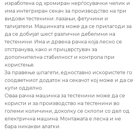
изработена од хромиран нерѓосувачки челик и
има интегриран секач за производство на три
видови тестенини: лазањи, фетучини и
талијатели. Машинката може да се прилагоди за
да се добијат шест различни дебелини на
тестенини. Има и дрвена рачка која лесно се
отстранува, како и прицврстувач за
дополнителна стабилност и контрола при
користење.
За правење шпагети, едноставно искористете го
соодветниот додаток на секачот кој може и да се
купи одделно.
Оваа рачна машинка за тестенини може да се
користи и за производство на тестенини во
големи количини, доколку се склопи со дел од
електрична машина. Монтажата е лесна и не
бара никакви алатки.