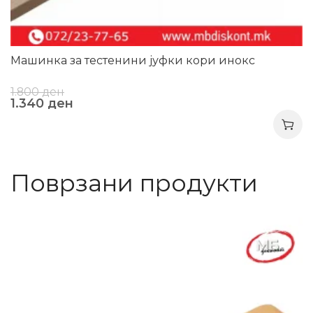
Машинка за тестенини јуфки кори инокс
1.800
ден
1.340
ден
Поврзани продукти