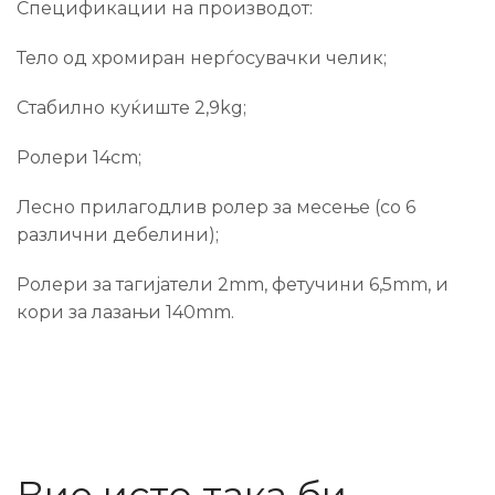
Спецификации на производот:
Тело од хромиран нерѓосувачки челик;
Стабилно куќиште 2,9kg;
Ролери 14cm;
Лесно прилагодлив ролер за месење (со 6
различни дебелини);
Ролери за тагијатели 2mm, фетучини 6,5mm, и
кори за лазањи 140mm.