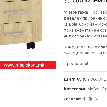
📦
Дополнит
🛠
Монтажа
: Произв
детален прирачник 
🎨
Боја
: Сонома – мо
прикажаната на екра
🚚
Испорака
: Достав
Комодата Luke е
сов
функционалност и ле
Продадено!
ШИФРА:
184-000042
Категории
Мебел
,
Ра