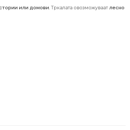
остории или домови
. Тркалата овозможуваат
лесно