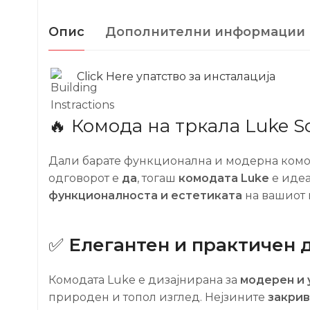
Опис
Дополнителни информации
Click Here упатство за инсталација
🔥 Комода на тркала Luke 
Дали барате функционална и модерна комод
одговорот е
да
, тогаш
комодата Luke
е идеа
функционалноста и естетиката
на вашиот 
✅
Елегантен и практичен 
Комодата Luke е дизајнирана за
модерен и 
природен и топол изглед. Нејзините
закрив