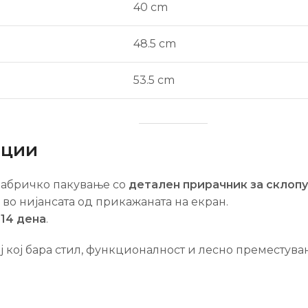
40 cm
48.5 cm
53.5 cm
ации
 фабричко пакување со
детален прирачник за склоп
во нијансата од прикажаната на екран.
-14 дена
.
ј кој бара стил, функционалност и лесно преместува