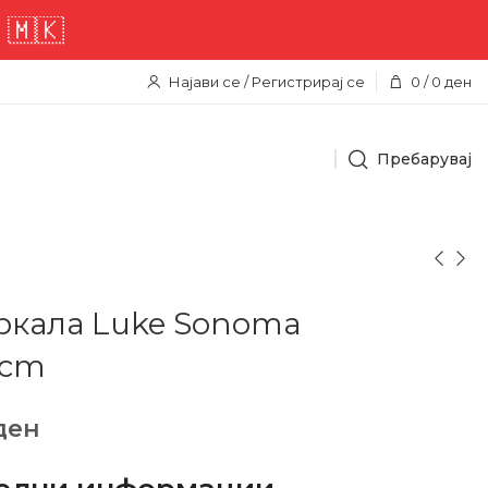
🇰
Најави се / Регистрирај се
0
/
0
ден
Пребарувај
ркала Luke Sonoma
5cm
ден