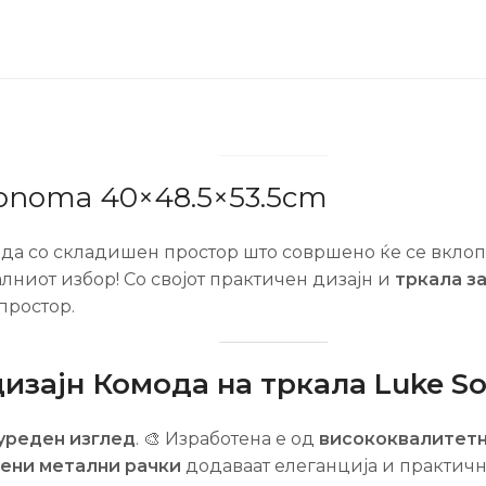
Sonoma 40×48.5×53.5cm
а со складишен простор што совршено ќе се вклопи
лниот избор! Со својот практичен дизајн и
тркала з
простор.
дизајн Комода на тркала Luke 
уреден изглед
. 🎨 Изработена е од
висококвалитетн
ени метални рачки
додаваат елеганција и практичн