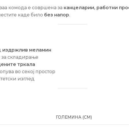
оваа комода е совршена за
канцеларии, работни пр
еместите каде било
без напор
.
д
издржлив меламин
и
за складирање
дените тркала
опува во секој простор
стетски изглед
ГОЛЕМИНА (CM)