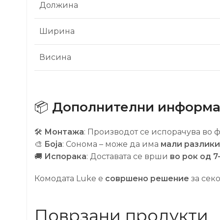
Должина
Ширина
Висина
📦
Дополнителни информ
🛠
Монтажа
: Производот се испорачува во
🎨
Боја
: Сонома – може да има
мали разлики
🚚
Испорака
: Доставата се врши
во рок од 7
Комодата Luke е
совршено решение
за секо
Поврзани продукти