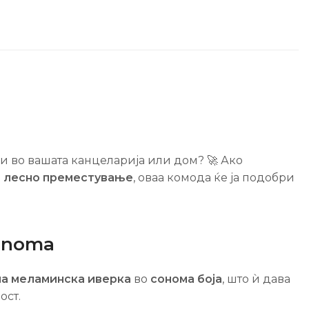
 во вашата канцеларија или дом? 🚀 Ако
а лесно преместување
, оваа комода ќе ја подобри
Sonoma
а меламинска иверка
во
сонома боја
, што ѝ дава
ост.