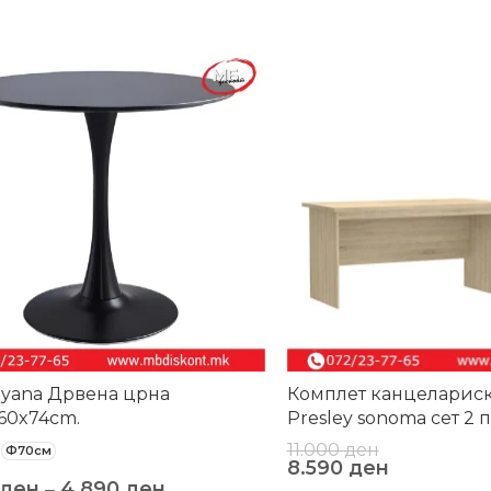
-22%
liyana Дрвена црна
Комплет канцелариск
60x74cm.
Presley sonoma сет 2
11.000
ден
Ф70см
8.590
ден
ден
–
4.890
ден