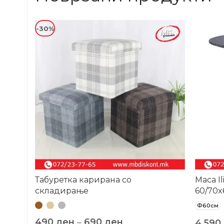
-30%
-30%
Табуретка карирана со
Маса I
складирање
60/70x
Ф60см
490
ден
–
690
ден
4.590