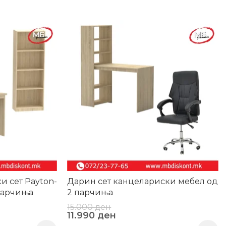
-20%
и сет Payton-
Дарин сет канцелариски мебел од
 парчиња
2 парчиња
15.000
ден
11.990
ден