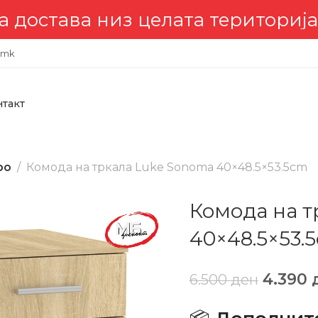
става низ целата територија 
.mk
нтакт
ро
Комода на тркала Luke Sonoma 40×48.5×53.5cm
Комода на т
40×48.5×53.
4.390
6.500
ден