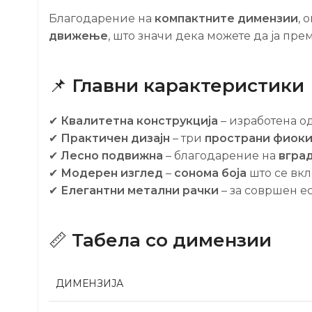
Благодарение на
компактните димензии
, 
движење
, што значи дека можете да ја пр
📌
Главни карактеристики
✔
Квалитетна конструкција
– изработена о
✔
Практичен дизајн
– три
пространи фиок
✔
Лесно подвижна
– благодарение на
вгра
✔
Модерен изглед
–
сонома боја
што се вкл
✔
Елегантни метални рачки
– за совршен е
📏
Табела со димензии
ДИМЕНЗИЈА