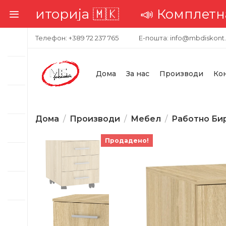
територија 🇲🇰
📣 Комплетна до
Телефон: +389 72 237 765
Е-пошта: info@mbdiskont
Дома
За нас
Производи
Ко
Дома
Производи
Мебел
Работно Би
Продадено!
-32%