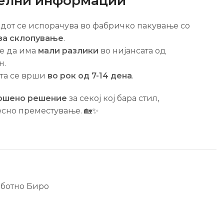
елни информации
одот се испорачува во фабричко пакување со
за склопување
.
же да има
мали разлики
во нијансата од
н.
ата се врши
во рок од 7-14 дена
.
ршено решение
за секој кој бара стил,
сно преместување. 🏡✨
ботно Биро