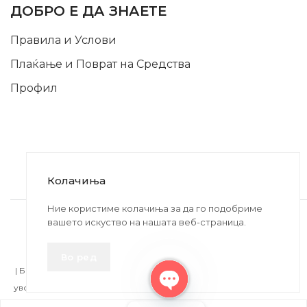
ДОБРО Е ДА ЗНАЕТЕ
Правила и Услови
Плаќање и Поврат на Средства
Профил
Колачиња
2020-2024 © MB DISKONT. Изработено од
Ние користиме колачиња за да го подобриме
вашето искуство на нашата веб-страница.
БРАМИТ ДООЕЛ
Прикажените цени се со вклучен ДДВ
Во ред
| БРАЌА МИНКОВИ 57, 2400 СТРУМИЦА | ДПТУ
БРАМИТ
ДООЕЛ
увоз-извоз Струмица Д.Б.: MK4027005146330 | ЕМБС: 6030530 |
Open