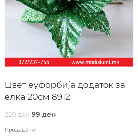
Цвет еуфорбија додаток за
елка 20см 8912
99
ден
220
ден
Продадено!