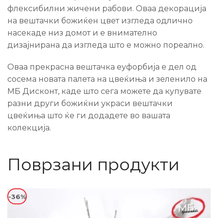
флексибилни жичени рабови. Оваа декорација
на вештачки божиќен цвет изгледа одлично
насекаде низ домот и е внимателно
дизајнирана да изгледа што е можно пореално.
Оваа прекрасна вештачка еуфорбија е дел од
сосема новата палета на цвеќиња и зеленило на
МБ Дисконт, каде што сега можете да купувате
разни други божиќни украси вештачки
цвеќиња што ќе ги додадете во вашата
колекција.
Поврзани продукти
-36%