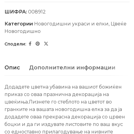
ШИФРА:
008912
Категории
Новогодишни украси и елки
,
Цвеќе
Новогодишно
Опис
Дополнителни информации
Додадете цветна убавина на вашиот божиќен
приказ со оваа празнична декорација на
цвеќиња.Лизнете го стеблото на цветот во
гранките на вашата новогодишна елка за да ја
додадете оваа прекрасна декорација со црвен
боцки и да ги издувате листовите по ваш вкус
со едноставно прилагодување на нивните