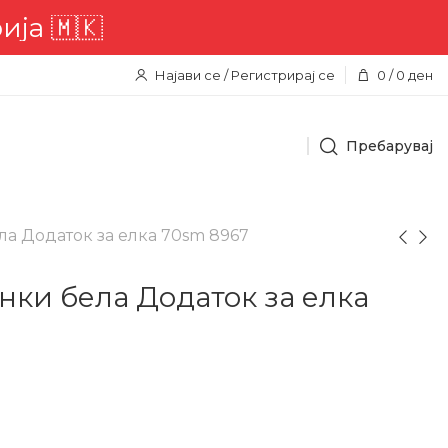
🇰
Најави се / Регистрирај се
0
/
0
ден
Пребарувај
ла Додаток за елка 70sm 8967
нки бела Додаток за елка
н