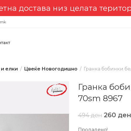
става низ целата територија 🇲
.mk
нтакт
 и елки
Цвеќе Новогодишно
Гранка бобинки бе
Гранка боби
70sm 8967
260
де
494
ден
Продадено!