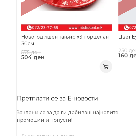
Новогодишен тањир х3 порцелан
Цвет Е
30см
250
де
575
ден
160
д
504
ден
Претплати се за Е-новости
Зачлени се за да ги добиваш најновите
промоции и попусти!