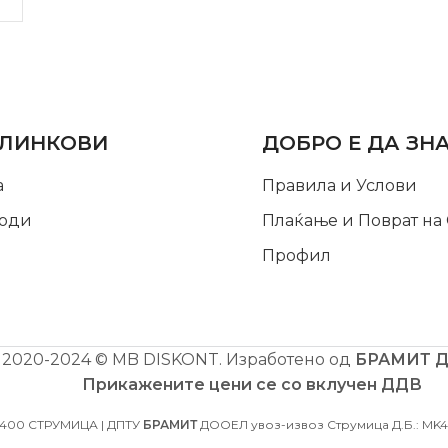
LINKS
INFORMATION
 ЛИНКОВИ
ДОБРО Е ДА ЗН
а
Правила и Услови
оди
Плаќање и Поврат на
Профил
2020-2024 © MB DISKONT. Изработено од
БРАМИТ 
Прикажените цени се со вклучен ДДВ
2400 СТРУМИЦА | ДПТУ
БРАМИТ
ДООЕЛ увоз-извоз Струмица Д.Б.: MK40