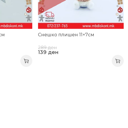
см
Снешко плишен 11×7см
289
ден
139
ден