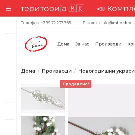
ериторија 🇲🇰
📣 Комплетна до
Телефон: +389 72 237 765
Е-пошта: info@mbdiskont
Дома
За нас
Производи
Ко
Дома
Производи
Новогодишни украси
Продадено!
-47%