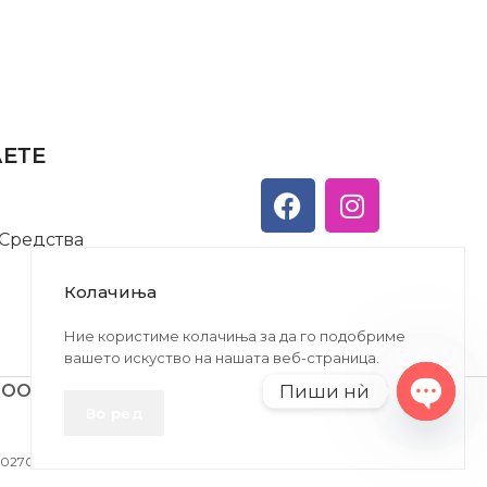
АЕТЕ
 Средства
Колачиња
Ние користиме колачиња за да го подобриме
вашето искуство на нашата веб-страница.
Пиши нѝ
ДООЕЛ
Во ред
Open
chaty
27005146330 | ЕМБС: 6030530 |