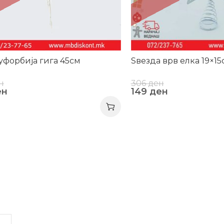
уфорбија гига 45см
Ѕвезда врв елка 19×15
н
306
ден
ен
149
ден