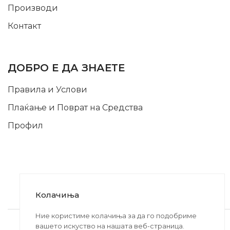
Производи
Контакт
INFORMATION
ДОБРО Е ДА ЗНАЕТЕ
Правила и Услови
Плаќање и Поврат на Средства
Профил
Колачиња
2020-2024 © MB DISKONT. Изработено од
Ние користиме колачиња за да го подобриме
вашето искуство на нашата веб-страница.
БРАМИТ ДООЕЛ