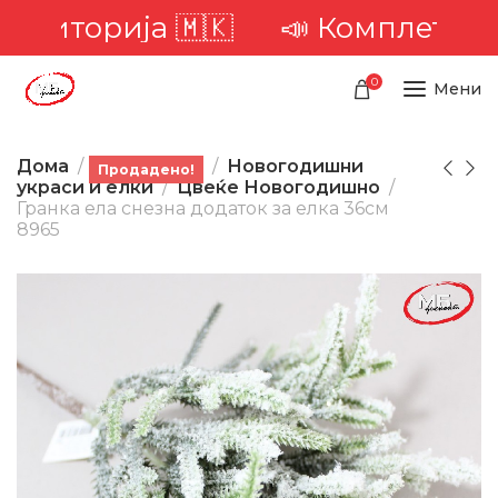
ериторија 🇲🇰
📣 Комплетна до
0
Мени
Дома
Производи
Новогодишни
Продадено!
украси и елки
Цвеќе Новогодишно
Гранка ела снезна додаток за елка 36см
8965
-50%