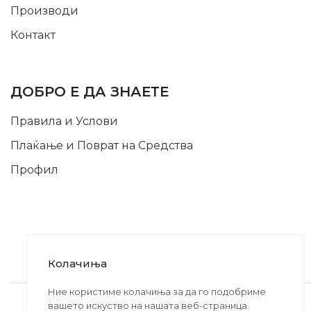
Производи
Контакт
INFORMATION
ДОБРО Е ДА ЗНАЕТЕ
Правила и Услови
Плаќање и Поврат на Средства
Профил
Колачиња
2020-2024 © MB DISKONT. Изработено од
Ние користиме колачиња за да го подобриме
вашето искуство на нашата веб-страница.
БРАМИТ ДООЕЛ