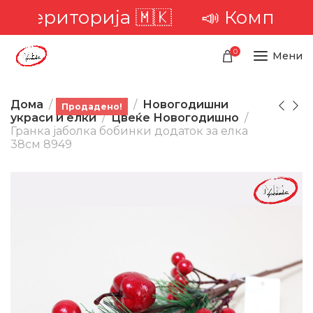
а територија 🇲🇰
📣 Комплетна 
0
Мени
Дома
Производи
Новогодишни
Продадено!
украси и елки
Цвеќе Новогодишно
Гранка јаболка бобинки додаток за елка
38см 8949
-56%