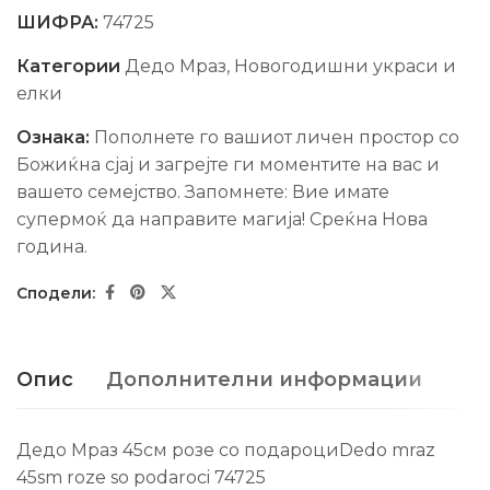
ШИФРА:
74725
Категории
Дедо Мраз
,
Новогодишни украси и
елки
Ознака:
Пополнете го вашиот личен простор со
Божиќна сјај и загрејте ги моментите на вас и
вашето семејство. Запомнете: Вие имате
супермоќ да направите магија! Среќна Нова
гoдина.
Опис
Дополнителни информации
Дедо Мраз 45см розе со подароциDedo mraz
45sm rozе so podaroci 74725