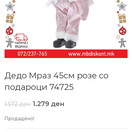
Дедо Мраз 45см розе со
подароци 74725
1.279
ден
1.572
ден
Продадено!