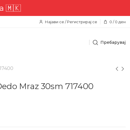

Најави се / Регистрирај се
0
/
0
ден
Пребарувај
17400
edo Mraz 30sm 717400