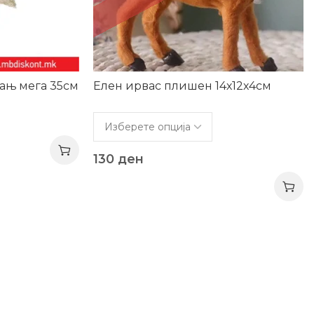
ањ мега 35см
Елен ирвас плишен 14х12х4см
130
ден