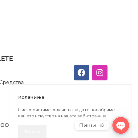
АЕТЕ
 Средства
Колачиња
Ние користиме колачиња за да го подобриме
вашето искуство на нашата веб-страница.
Пиши нѝ
ДООЕЛ
Во ред
Open