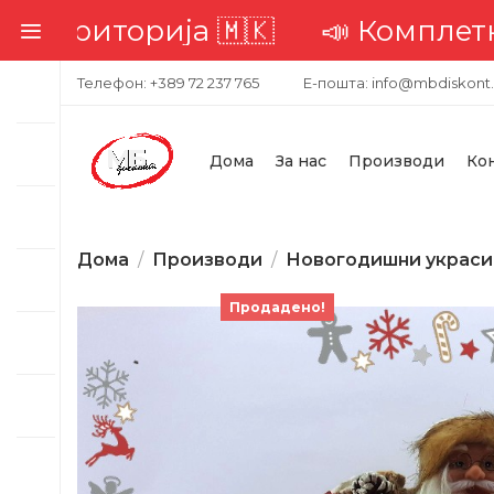
риторија 🇲🇰
📣 Комплетна дос
Телефон: +389 72 237 765
Е-пошта: info@mbdiskont
Дома
За нас
Производи
Ко
Дома
Производи
Новогодишни украси
Продадено!
-21%