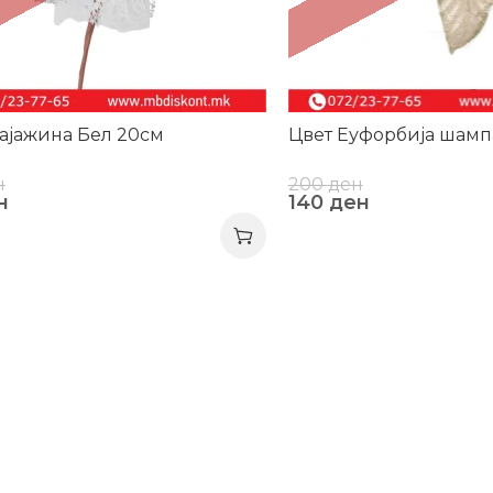
ајажина Бел 20см
Цвет Еуфорбија шамп
н
200
ден
н
140
ден