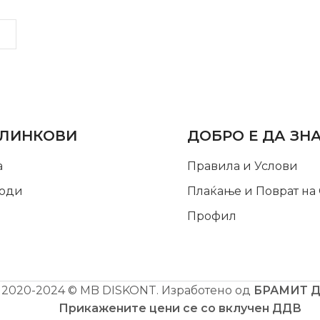
LINKS
INFORMATION
 ЛИНКОВИ
ДОБРО Е ДА ЗН
а
Правила и Услови
оди
Плаќање и Поврат на
Профил
2020-2024 © MB DISKONT. Изработено од
БРАМИТ 
Прикажените цени се со вклучен ДДВ