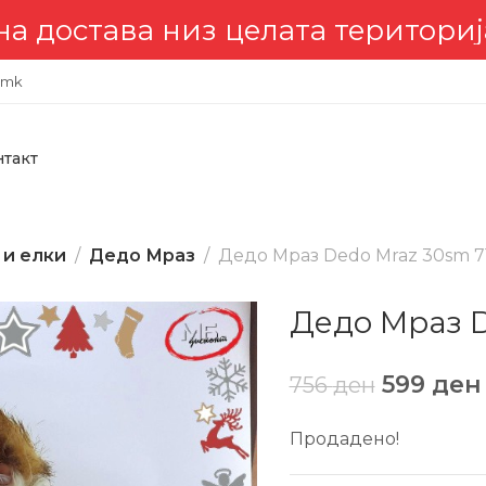
тава низ целата територија 🇲
.mk
нтакт
 и елки
Дедо Мраз
Дедо Мраз Dedo Mraz 30sm 7
Дедо Мраз D
599
ден
756
ден
Продадено!