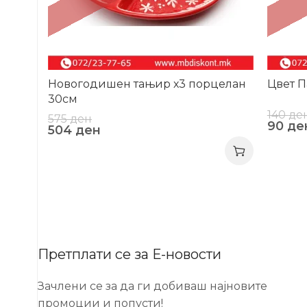
Новогодишен тањир х3 порцелан
Цвет П
30см
140
де
575
ден
90
де
504
ден
Претплати се за Е-новости
Зачлени се за да ги добиваш најновите
промоции и попусти!