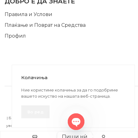
ДОБРО Е ДА ЗНАЕТЕ
Правила и Услови
Плаќање и Поврат на Средства
Профил
Колачиња
2020-2024 © MB DISKONT. Изработено од
Ние користиме колачиња за да го подобриме
вашето искуство на нашата веб-страница.
БРАМИТ ДООЕЛ
Прикажените цени се со вклучен ДДВ
Во ред
| БРАЌА МИНКОВИ 57, 2400 СТРУМИЦА | ДПТУ
БРАМИТ
ДООЕЛ
увоз-извоз Струмица Д.Б.: MK4027005146330 | ЕМБС: 6030530 |
Open
Продадено!
Пиши нѝ
chaty