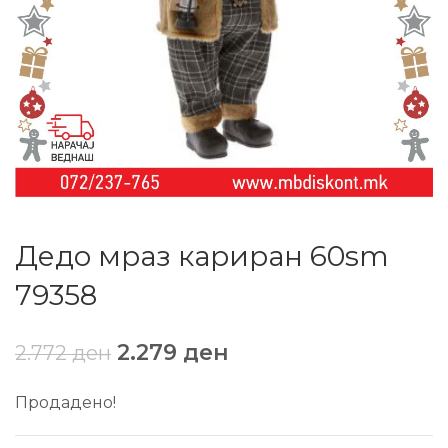
Дедо мраз кариран 60sm
79358
2.279
ден
2.772
ден
Продадено!