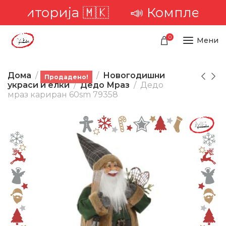
територија 🇲🇰
📣 Комплетна д
0
Мени
Дома
Производи
Новогодишни
Продадено!
украси и елки
Дедо Мраз
Дедо
мраз кариран 60sm 79358
-18%