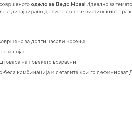
о совршеното
одело за Дедо Мраз
! Идеално за темат
ло е дизајнирано да ви го донесе вистинскиот праз
 совршено за долги часови носење.
он и појас.
одговара на повеќето возрасни.
но-бела комбинација и деталите кои го дефинираат 