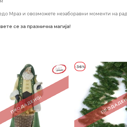
ом
Дедо Мраз и овозможете незаборавни моменти на рад
вете се за празнична магија!
-36%
ПРОДАДЕНО!
ПРОДАДЕН