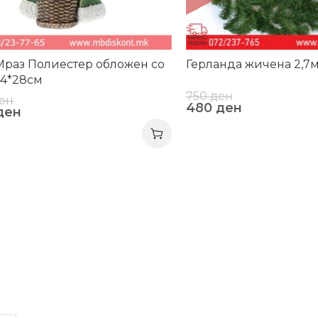
раз Полиестер обложен со
Герланда жичена 2,7м
14*28см
750
ден
ен
480
ден
ден