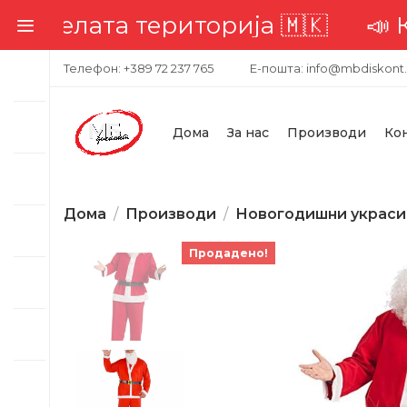
елата територија 🇲🇰
📣 Компл
Телефон: +389 72 237 765
Е-пошта: info@mbdiskont
Дома
За нас
Производи
Ко
Дома
Производи
Новогодишни украси
Продадено!
-41%