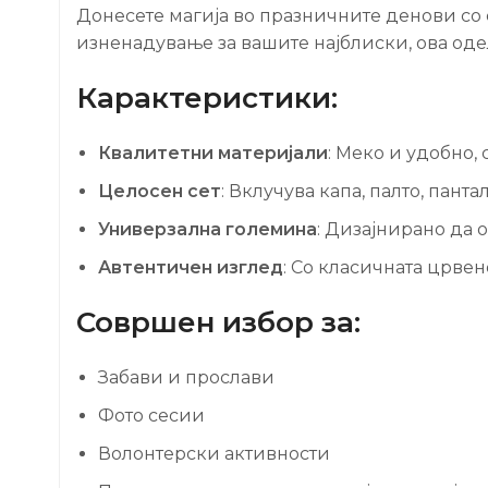
Донесете магија во празничните денови с
изненадување за вашите најблиски, ова оде
Карактеристики:
Квалитетни материјали
: Меко и удобно,
Целосен сет
: Вклучува капа, палто, пантал
Универзална големина
: Дизајнирано да 
Автентичен изглед
: Со класичната црве
Совршен избор за:
Забави и прослави
Фото сесии
Волонтерски активности