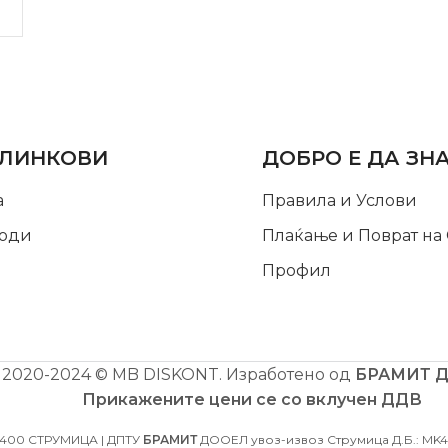
LINKS
INFORMATION
 ЛИНКОВИ
ДОБРО Е ДА ЗН
а
Правила и Услови
оди
Плаќање и Поврат на
Профил
2020-2024 © MB DISKONT. Изработено од
БРАМИТ 
Прикажените цени се со вклучен ДДВ
2400 СТРУМИЦА | ДПТУ
БРАМИТ
ДООЕЛ увоз-извоз Струмица Д.Б.: MK40