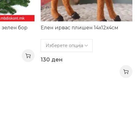
 зелен бор
Елен ирвас плишен 14х12х4см
130
ден