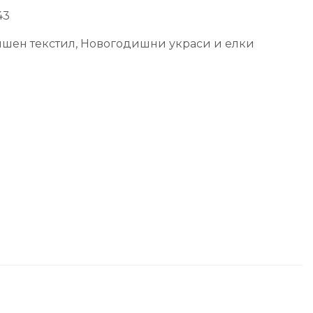
43
шен текстил
,
Новогодишни украси и елки