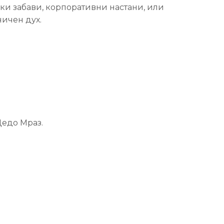
ски забави, корпоративни настани, или
ничен дух.
Дедо Мраз.