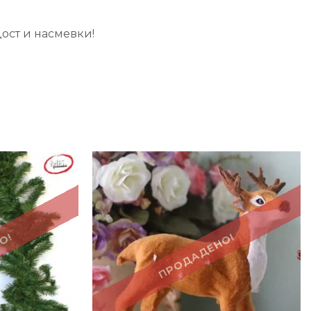
ост и насмевки!
О!
ПРОДАДЕНО!