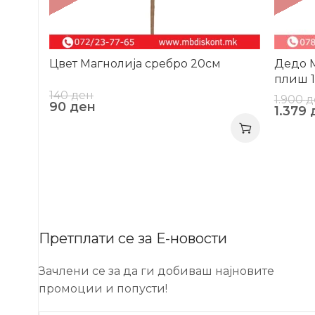
Цвет Магнолија сребро 20см
Дедо М
плиш 
140
ден
1.900
д
90
ден
1.379
Претплати се за Е-новости
Зачлени се за да ги добиваш најновите
промоции и попусти!