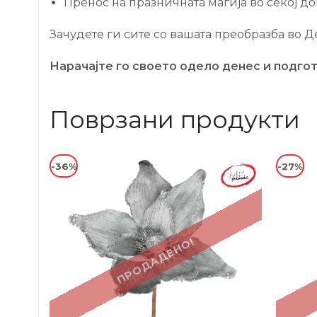
Пренос на празничната магија во секој д
Зачудете ги сите со вашата преобразба во 
Нарачајте го своето одело денес и подгот
Поврзани продукти
-36%
-27%
ПРОДАДЕНО!