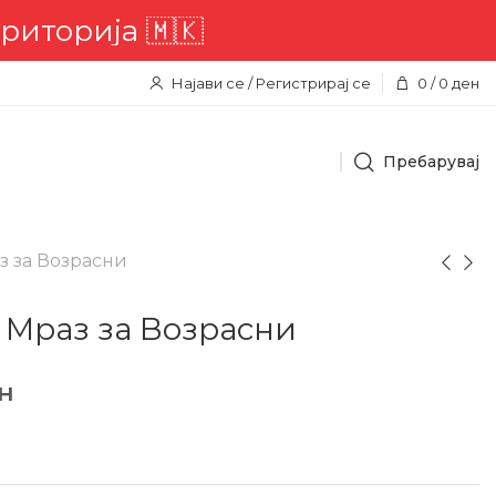
орија 🇲🇰
Најави се / Регистрирај се
0
/
0
ден
Пребарувај
 за Возрасни
 Мраз за Возрасни
н