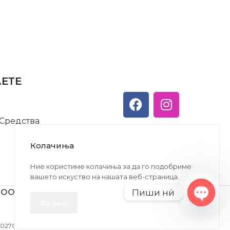
АЕТЕ
 Средства
Колачиња
Ние користиме колачиња за да го подобриме
вашето искуство на нашата веб-страница.
Пиши нѝ
ДООЕЛ
Во ред
Open
chaty
27005146330 | ЕМБС: 6030530 |