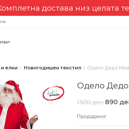
етна достава низ целата терит
.mk
нтакт
 и елки
Новогодишен текстил
Одело Дедо Мраз
Одело Дедо
890
де
1.500
ден
Продадено!