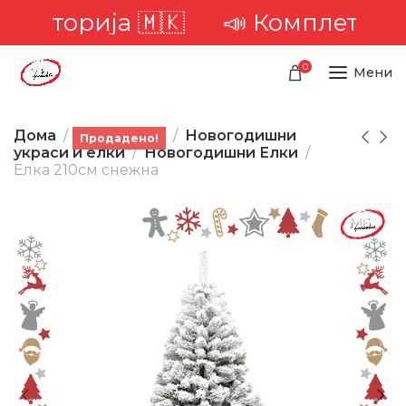
ериторија 🇲🇰
📣 Комплетна до
0
Мени
Дома
Производи
Новогодишни
Продадено!
украси и елки
Новогодишни Елки
Елка 210см снежна
-44%