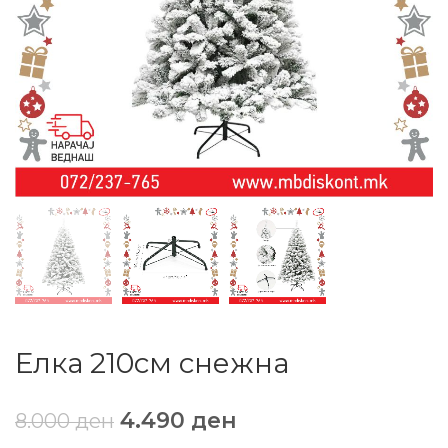
Елка 210см снежна
4.490
ден
8.000
ден