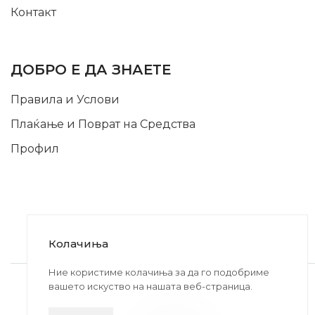
Контакт
INFORMATION
ДОБРО Е ДА ЗНАЕТЕ
Правила и Услови
Плаќање и Поврат на Средства
Профил
Колачиња
2020-2024 © MB DISKONT. Изработено од
Ние користиме колачиња за да го подобриме
вашето искуство на нашата веб-страница.
БРАМИТ ДООЕЛ
Прикажените цени се со вклучен ДДВ