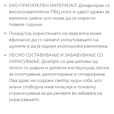
ЕКО-ПРИЈАТЕЛЕН МАТЕРИЈАЛ: Дизајниран со
висококвалитетни ПВЦ игли и цврст држач за
железни цевки што може да се користи
повеќе години.
Покрај тоа, користењето на оваа елка може
ефикасно да го намали уништувањето на
шумите и да ја одржи еколошката рамнотежа.
ЛЕСНО СОСТАВУВАЊЕ И ЗАБАВУВАЊЕ СО
УКРАСУВАЊЕ: Доаѓајте со два делови од
телото со шарки и детална инструкција, лесна
за склопување, демонтирање и складирање.
Ова дрво не содржи светла, нуди соба, што
значи слободна имагинација и помалку
ограничувања за да уживате во забавата на
украсувањето.