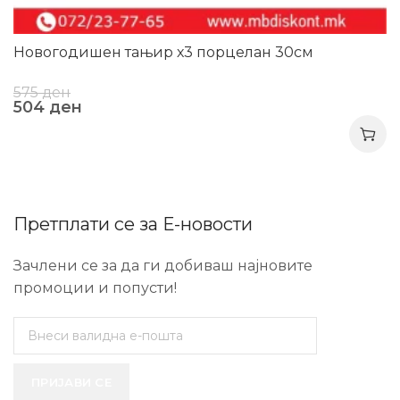
Новогодишен тањир х3 порцелан 30см
575
ден
504
ден
Претплати се за Е-новости
Зачлени се за да ги добиваш најновите
промоции и попусти!
ПРИЈАВИ СЕ