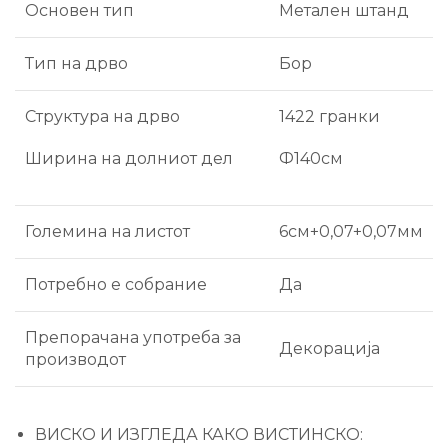
Основен тип
Метален штанд
Тип на дрво
Бор
Структура на дрво
1422 гранки
Ширина на долниот дел
Ф140см
Големина на листот
6см+0,07+0,07мм
Потребно е собрание
Да
Препорачана употреба за
Декорација
производот
ВИСКО И ИЗГЛЕДА КАКО ВИСТИНСКО: