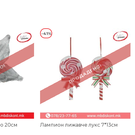
-41%
О!
ПРОДАДЕНО!
ро 20см
Лампион лижавче лукс 7*13см