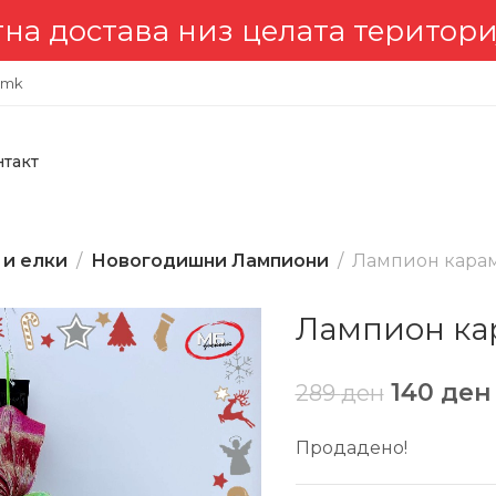
остава низ целата територија 
.mk
нтакт
 и елки
Новогодишни Лампиони
Лампион карам
Лампион кар
140
ден
289
ден
Продадено!