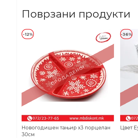
Поврзани продукти
-12%
-36%
ПРОДАДЕНО!
Новогодишен тањир х3 порцелан
Цвет Е
30см