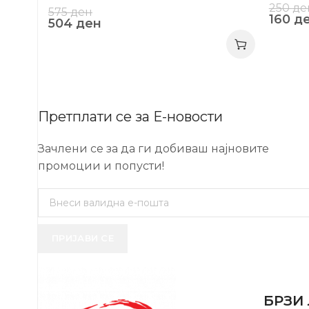
250
де
575
ден
160
д
504
ден
Претплати се за Е-новости
Зачлени се за да ги добиваш најновите
промоции и попусти!
ПРИЈАВИ СЕ
USEFUL 
БРЗИ