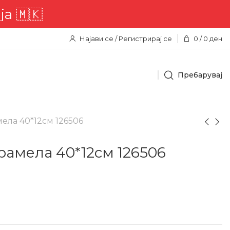
🇲🇰
Најави се / Регистрирај се
0
/
0
ден
Пребарувај
ела 40*12см 126506
амела 40*12см 126506