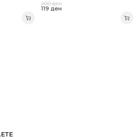
200
ден
119
ден
АЕТЕ