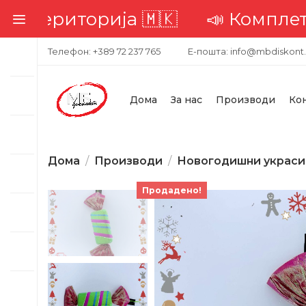
територија 🇲🇰
📣 Комплетна д
Телефон: +389 72 237 765
Е-пошта: info@mbdiskont
Дома
За нас
Производи
Ко
Дома
Производи
Новогодишни украси
Продадено!
-52%