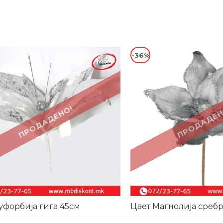
-36%
ПРОДАДЕНО!
ПРОДАДЕН
уфорбија гига 45см
Цвет Магнолија среб