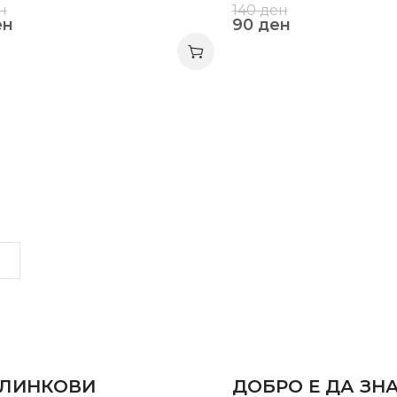
н
140
ден
ен
90
ден
LINKS
INFORMATION
 ЛИНКОВИ
ДОБРО Е ДА ЗН