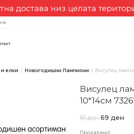
достава низ целата територија 
.mk
нтакт
 и елки
Новогодишни Лампиони
Висулец лампи
Висулец ла
10*14см 7326
69
ден
91
ден
Продадено!