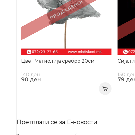
ПРОДАДЕНО!
Цвет Магнолија сребро 20см
Сијали
140
ден
150
де
90
ден
79
де
Претплати се за Е-новости