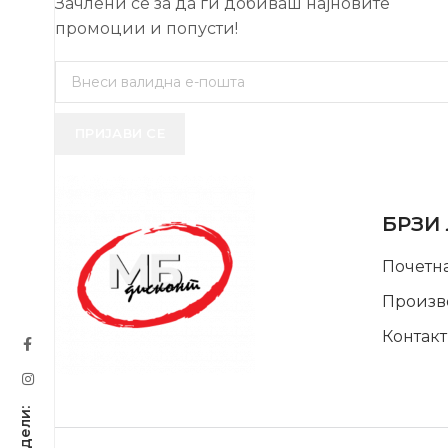
Зачлени се за да ги добиваш најновите
промоции и попусти!
ПРИЈАВИ СЕ
USEFUL 
БРЗИ
Почетн
Произв
Контакт
SUPPORT SERVICE