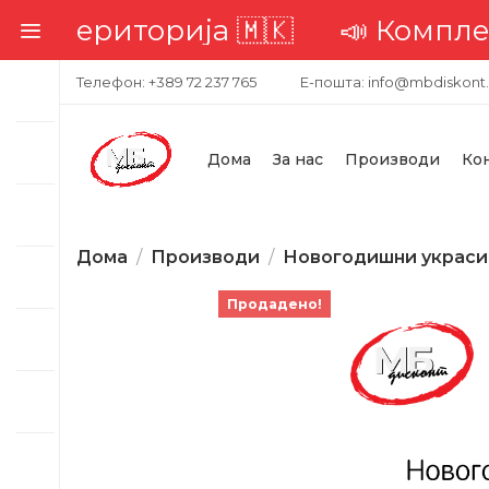
 територија 🇲🇰
📣 Комплетна 
Телефон: +389 72 237 765
Е-пошта: info@mbdiskont
Дома
За нас
Производи
Ко
Дома
Производи
Новогодишни украси
Продадено!
-24%