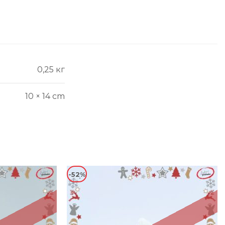
0,25 кг
10 × 14 cm
-52%