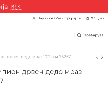
🇲🇰
Најави се / Регистрирај се
0
/
0
ден
Пребарувај
он дрвен дедо мраз 10*14см 73267
мпион дрвен дедо мраз
7