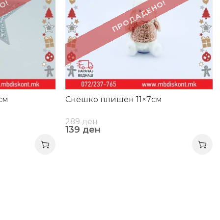
О!
ПРОДАДЕНО!
см
Снешко плишен 11×7см
289
ден
139
ден