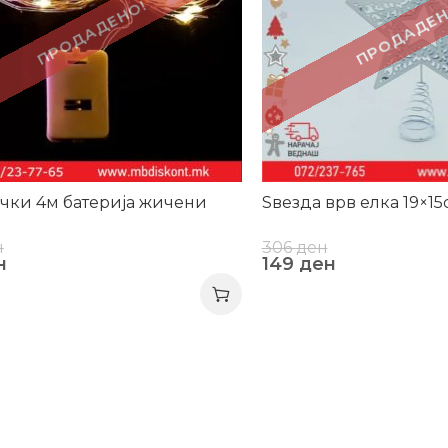
ПРОДАДЕНО!
ПРОДАДЕН
чки 4м батерија жичени
Ѕвезда врв елка 19×15
н
306
ден
н
149
ден