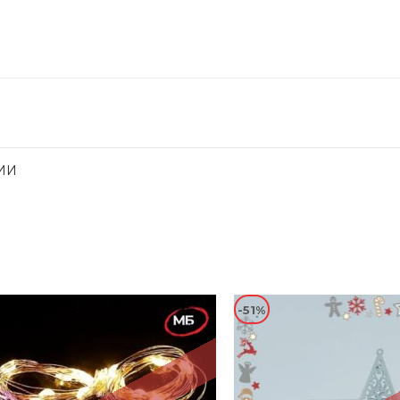
ИИ
-51%