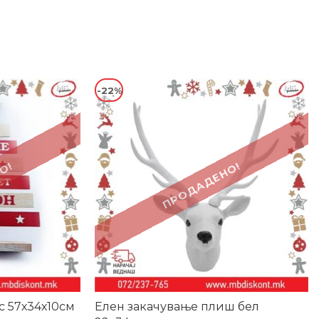
-22%
О!
ПРОДАДЕНО!
с 57х34х10см
Елен закачување плиш бел