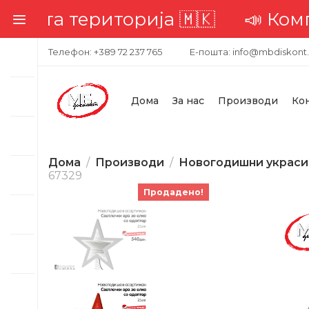
лата територија 🇲🇰
📣 Комплет
Телефон: +389 72 237 765
Е-пошта: info@mbdiskont
Дома
За нас
Производи
Ко
Дома
Производи
Новогодишни украси
67329
Продадено!
-21%