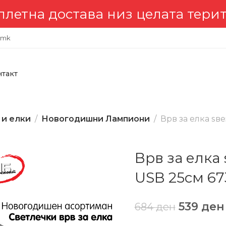
на достава низ целата територ
.mk
нтакт
 и елки
Новогодишни Лампиони
Врв за елка ѕв
Врв за елка 
USB 25см 67
539
ден
684
ден