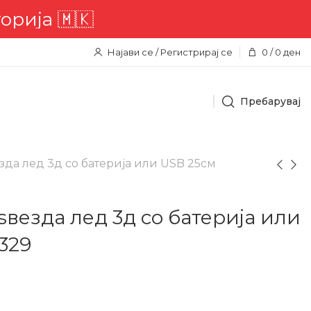
ија 🇲🇰
Најави се / Регистрирај се
0
/
0
ден
Пребарувај
езда лед 3д со батерија или USB 25см
ѕвезда лед 3д со батерија или
329