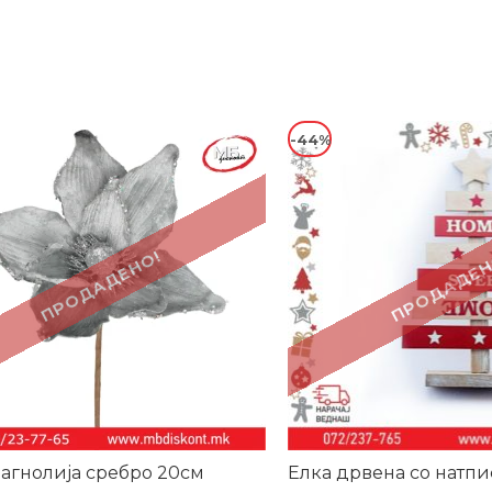
-44%
ПРОДАДЕНО!
ПРОДАДЕН
агнолија сребро 20см
Елка дрвена со натпи