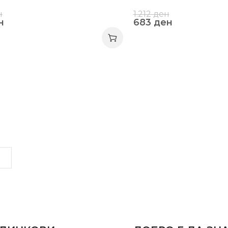
н
1.212
ден
н
683
ден
LINKS
INFORMATION