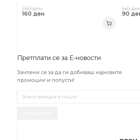
250
ден
140
де
160
ден
90
де
Претплати се за Е-новости
Зачлени се за да ги добиваш најновите
промоции и попусти!
ПРИЈАВИ СЕ
USEFUL 