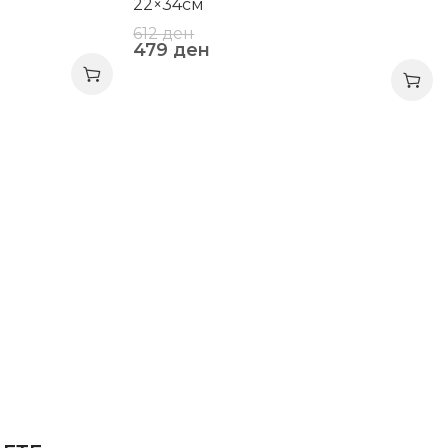
22×34см
612
ден
479
ден