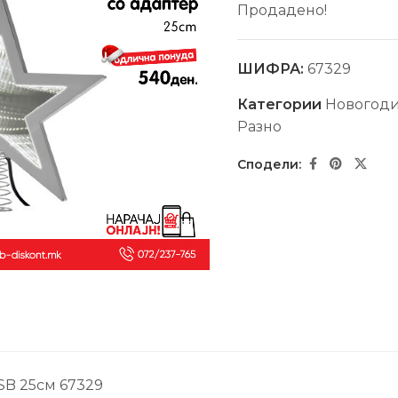
Продадено!
ШИФРА:
67329
Категории
Новогод
Разно
USB 25см 67329