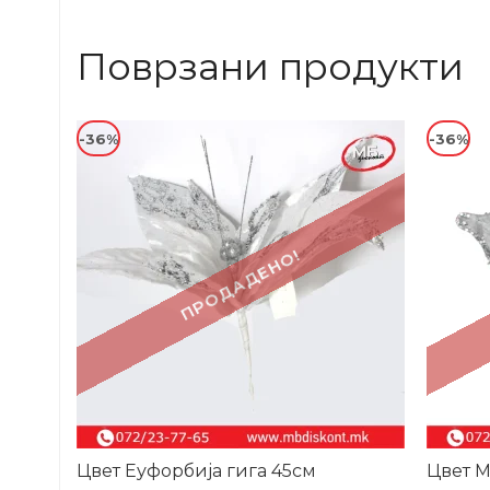
Поврзани продукти
-36%
-36%
ПРОДАДЕНО!
Цвет Еуфорбија гига 45см
Цвет М