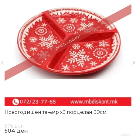
ПРОДАДЕНО!
Новогодишен тањир х3 порцелан 30см
575
ден
504
ден