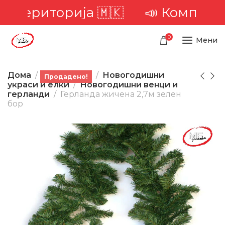
а територија 🇲🇰
📣 Комплетна 
0
Мени
Дома
Производи
Новогодишни
Продадено!
украси и елки
Новогодишни венци и
герланди
Герланда жичена 2,7м зелен
бор
-36%