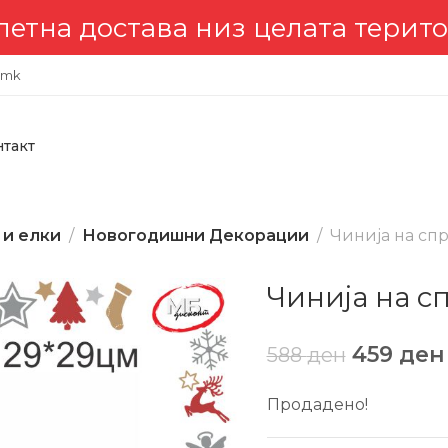
 достава низ целата териториј
.mk
нтакт
 и елки
Новогодишни Декорации
Чинија на сп
Чинија на с
459
ден
588
ден
Продадено!