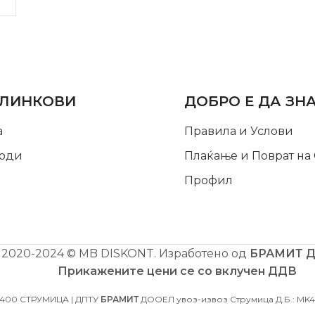
LINKS
INFORMATION
 ЛИНКОВИ
ДОБРО Е ДА ЗН
а
Правила и Услови
оди
Плаќање и Поврат на
Профил
2020-2024 © MB DISKONT. Изработено од
БРАМИТ 
Прикажените цени се со вклучен ДДВ
2400 СТРУМИЦА | ДПТУ
БРАМИТ
ДООЕЛ увоз-извоз Струмица Д.Б.: MK40