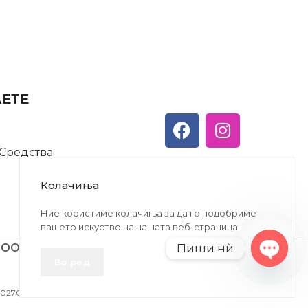
АЕТЕ
 Средства
Колачиња
Ние користиме колачиња за да го подобриме
вашето искуство на нашата веб-страница.
Пиши нѝ
ДООЕЛ
Во ред
Open
chaty
27005146330 | ЕМБС: 6030530 |