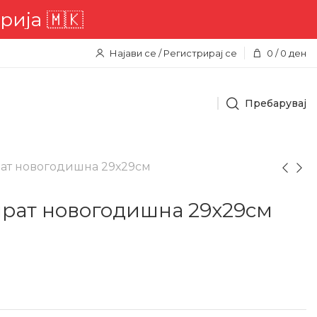
а 🇲🇰
Најави се / Регистрирај се
0
/
0
ден
Пребарувај
рат новогодишна 29х29см
прат новогодишна 29х29см