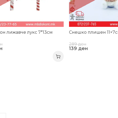
н лижавче лукс 7*13см
Снешко плишен 11×7
н
289
ден
н
139
ден