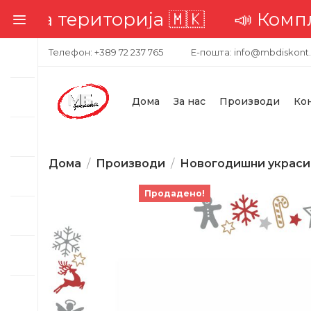
а територија 🇲🇰
📣 Комплетна
Телефон: +389 72 237 765
Е-пошта: info@mbdiskont
Дома
За нас
Производи
Ко
Дома
Производи
Новогодишни украси
Продадено!
-22%