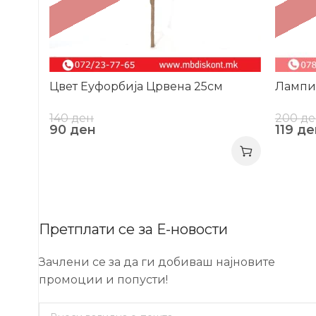
Цвет Еуфорбија Црвена 25см
Лампио
140
ден
200
де
90
ден
119
де
Претплати се за Е-новости
Зачлени се за да ги добиваш најновите
промоции и попусти!