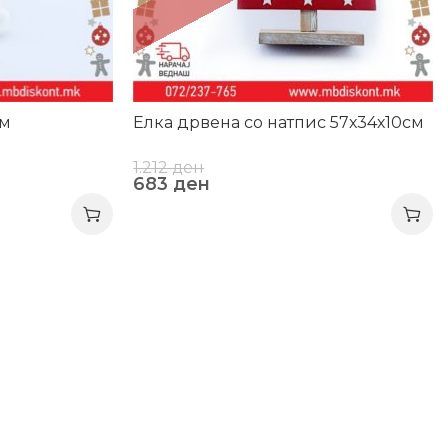
см
Елка дрвена со натпис 57х34х10см
1.212
ден
683
ден