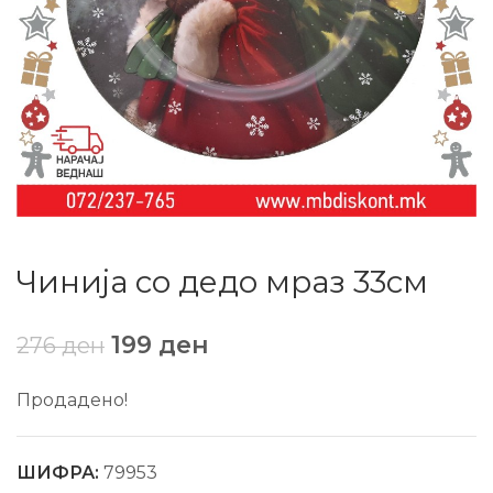
Чинија со дедо мраз 33см
199
ден
276
ден
Продадено!
ШИФРА:
79953