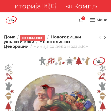
територија 🇲🇰
📣 Комплетна д
0
Мени
Дома
Производи
Новогодишни
Продадено!
украси и елки
Новогодишни
Декорации
Чинија со дедо мраз 33см
-28%