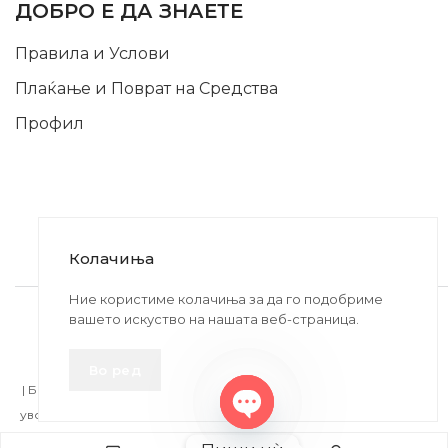
ДОБРО Е ДА ЗНАЕТЕ
Правила и Услови
Плаќање и Поврат на Средства
Профил
Колачиња
2020-2024 © MB DISKONT. Изработено од
Ние користиме колачиња за да го подобриме
вашето искуство на нашата веб-страница.
БРАМИТ ДООЕЛ
Прикажените цени се со вклучен ДДВ
Во ред
| БРАЌА МИНКОВИ 57, 2400 СТРУМИЦА | ДПТУ
БРАМИТ
ДООЕЛ
увоз-извоз Струмица Д.Б.: MK4027005146330 | ЕМБС: 6030530 |
Open
Продадено!