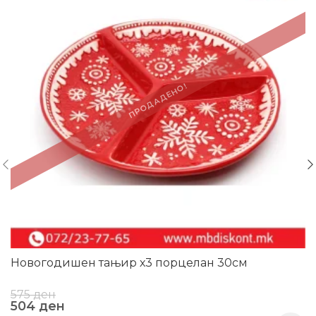
ПРОДАДЕНО!
Новогодишен тањир х3 порцелан 30см
575
ден
504
ден