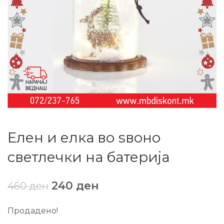
Елен и елка во ѕвоно
светлечки на батерија
240
ден
460
ден
Продадено!