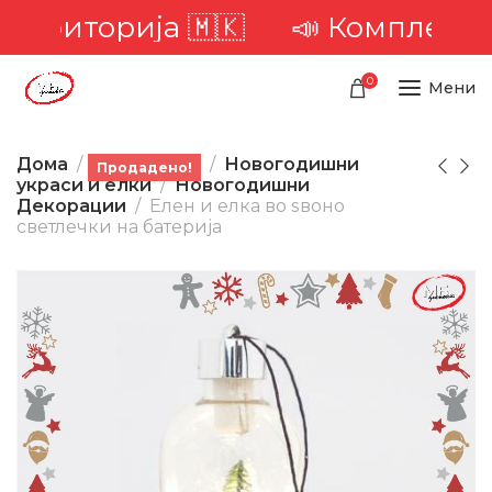
 територија 🇲🇰
📣 Комплетна д
0
Мени
Дома
Производи
Новогодишни
Продадено!
украси и елки
Новогодишни
Декорации
Елен и елка во ѕвоно
светлечки на батерија
-48%