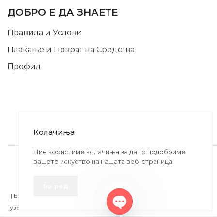
ДОБРО Е ДА ЗНАЕТЕ
Правила и Услови
Плаќање и Поврат на Средства
Профил
Колачиња
2020-2024 © MB DISKONT. Изработено од
Ние користиме колачиња за да го подобриме
вашето искуство на нашата веб-страница.
БРАМИТ ДООЕЛ
Прикажените цени се со вклучен ДДВ
Во ред
| БРАЌА МИНКОВИ 57, 2400 СТРУМИЦА | ДПТУ
БРАМИТ
ДООЕЛ
увоз-извоз Струмица Д.Б.: MK4027005146330 | ЕМБС: 6030530 |