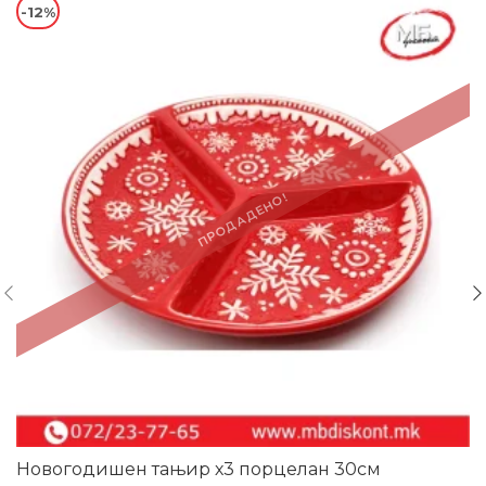
-12%
ПРОДАДЕНО!
Новогодишен тањир х3 порцелан 30см