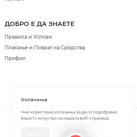
INFORMATION
ДОБРО Е ДА ЗНАЕТЕ
Правила и Услови
Плаќање и Поврат на Средства
Профил
Колачиња
2020-2024 © MB DISKONT. Изработено од
Ние користиме колачиња за да го подобриме
вашето искуство на нашата веб-страница.
БРАМИТ ДООЕЛ
Прикажените цени се со вклучен ДДВ
Во ред