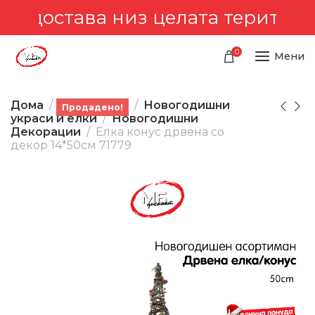
а достава низ целата територи
0
Мени
Дома
Производи
Новогодишни
Продадено!
украси и елки
Новогодишни
Декорации
Елка конус дрвена со
декор 14*50см 71779