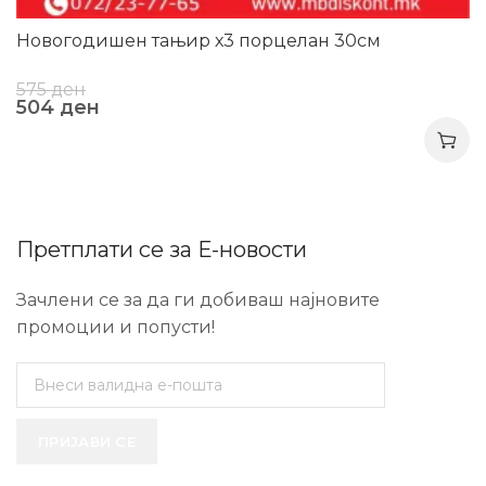
Новогодишен тањир х3 порцелан 30см
575
ден
504
ден
Претплати се за Е-новости
Зачлени се за да ги добиваш најновите
промоции и попусти!
ПРИЈАВИ СЕ