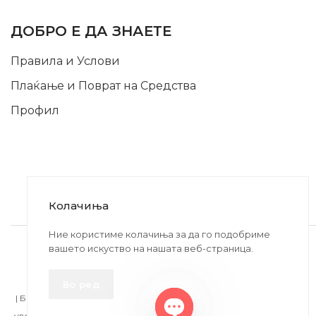
INFORMATION
ДОБРО Е ДА ЗНАЕТЕ
Правила и Услови
Плаќање и Поврат на Средства
Профил
Колачиња
2020-2024 © MB DISKONT. Изработено од
Ние користиме колачиња за да го подобриме
вашето искуство на нашата веб-страница.
БРАМИТ ДООЕЛ
Прикажените цени се со вклучен ДДВ
Во ред
| БРАЌА МИНКОВИ 57, 2400 СТРУМИЦА | ДПТУ
БРАМИТ
ДООЕЛ
увоз-извоз Струмица Д.Б.: MK4027005146330 | ЕМБС: 6030530 |