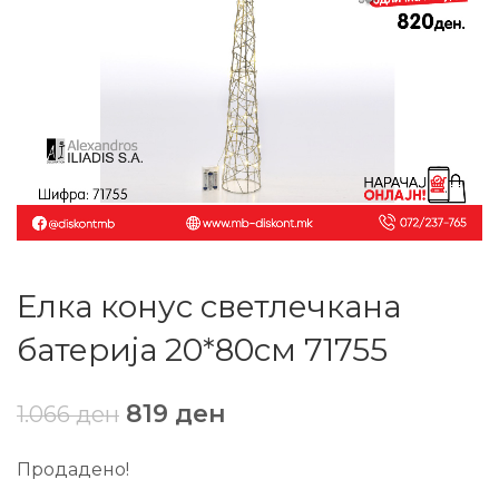
Елка конус светлечкана
батерија 20*80см 71755
819
ден
1.066
ден
Продадено!