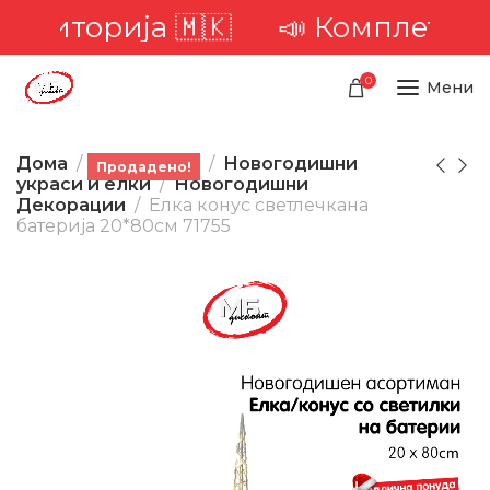
територија 🇲🇰
📣 Комплетна д
0
Мени
Дома
Производи
Новогодишни
Продадено!
украси и елки
Новогодишни
Декорации
Елка конус светлечкана
батерија 20*80см 71755
-23%