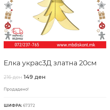
Елка украс3Д златна 20см
149
ден
216
ден
Продадено!
ШИФРА:
67372