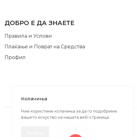
INFORMATION
ДОБРО Е ДА ЗНАЕТЕ
Правила и Услови
Плаќање и Поврат на Средства
Профил
Колачиња
2020-2024 © MB DISKONT. Изработено од
Ние користиме колачиња за да го подобриме
вашето искуство на нашата веб-страница.
БРАМИТ ДООЕЛ
Прикажените цени се со вклучен ДДВ
Во ред