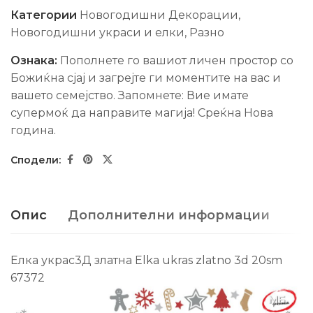
Категории
Новогодишни Декорации
,
Новогодишни украси и елки
,
Разно
Ознака:
Пополнете го вашиот личен простор со
Божиќна сјај и загрејте ги моментите на вас и
вашето семејство. Запомнете: Вие имате
супермоќ да направите магија! Среќна Нова
гoдина.
Опис
Дополнителни информации
Елка украс3Д златна Elka ukras zlatno 3d 20sm
67372