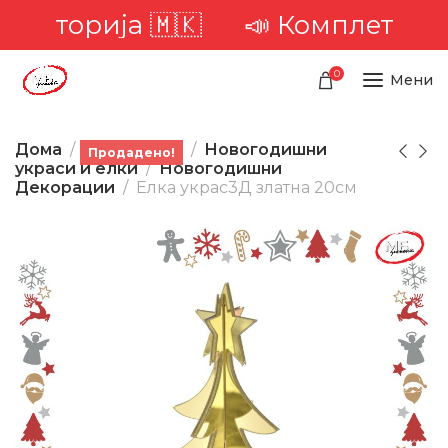
ериторија 🇲🇰
📣 Комплетна дос
0
Мени
Дома
Производи
Новогодишни
Продадено!
украси и елки
Новогодишни
Декорации
Елка украс3Д златна 20см
-31%