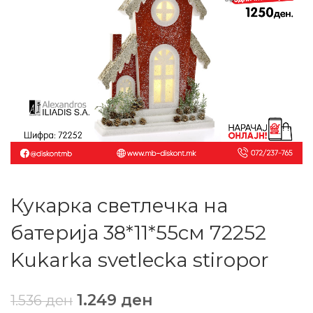
Кукарка светлечка на
батерија 38*11*55см 72252
Kukarka svetlecka stiropor
1.249
ден
1.536
ден