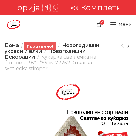
ериторија 🇲🇰
📣 Комплетна до
0
Мени
Дома
Производи
Новогодишни
Продадено!
украси и елки
Новогодишни
Декорации
Кукарка светлечка на
батерија 38*11*55см 72252 Kukarka
svetlecka stiropor
-19%