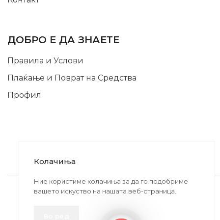
INFORMATION
ДОБРО Е ДА ЗНАЕТЕ
Правила и Услови
Плаќање и Поврат на Средства
Профил
Колачиња
2020-2024 © MB DISKONT. Изработено од
Ние користиме колачиња за да го подобриме
вашето искуство на нашата веб-страница.
БРАМИТ ДООЕЛ
Прикажените цени се со вклучен ДДВ
Во ред