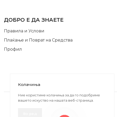
INFORMATION
ДОБРО Е ДА ЗНАЕТЕ
Правила и Услови
Плаќање и Поврат на Средства
Профил
Колачиња
2020-2024 © MB DISKONT. Изработено од
Ние користиме колачиња за да го подобриме
вашето искуство на нашата веб-страница.
БРАМИТ ДООЕЛ
Прикажените цени се со вклучен ДДВ
Во ред