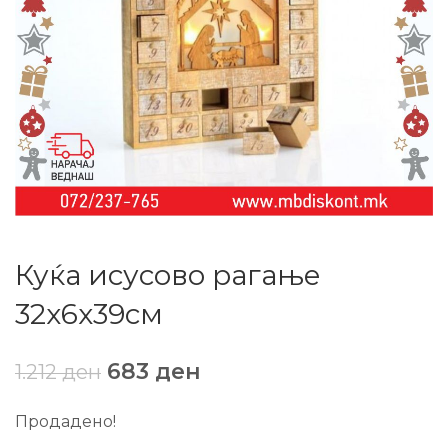
Куќа исусово рагање
32х6х39см
683
ден
1.212
ден
Продадено!