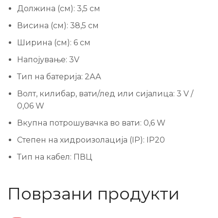
Должина (см):
3,5 см
Висина (см):
38,5 см
Ширина (см):
6 см
Напојување:
3V
Тип на батерија:
2АА
Волт, килибар, вати/лед или сијалица:
3 V /
0,06 W
Вкупна потрошувачка во вати:
0,6 W
Степен на хидроизолација (IP):
IP20
Тип на кабел:
ПВЦ
Поврзани продукти