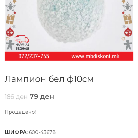
Лампион бел ф10см
79
ден
186
ден
Продадено!
ШИФРА:
600-43678