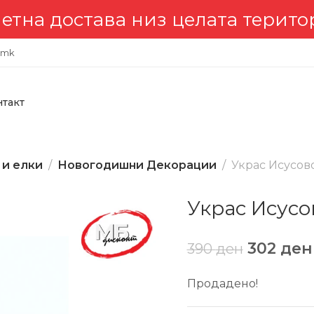
 достава низ целата териториј
.mk
нтакт
 и елки
Новогодишни Декорации
Украс Исусов
Украс Исусо
302
ден
390
ден
Продадено!