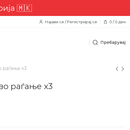
а 🇲🇰
Најави се / Регистрирај се
0
/
0
ден
Пребарувај
о раѓање х3
во раѓање х3