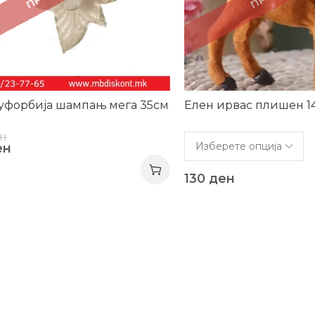
уфорбија шампањ мега 35см
Елен ирвас плишен 1
н
ен
130
ден