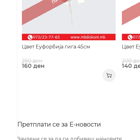
Цвет Еуфорбија гига 45см
Цвет Е
250
ден
200
де
160
ден
140
д
Претплати се за Е-новости
Зачлени се за да ги добиваш најновите