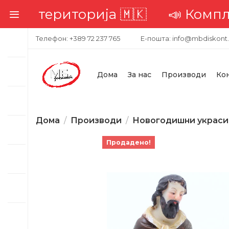
та територија 🇲🇰
📣 Комплетна
Телефон: +389 72 237 765
Е-пошта: info@mbdiskont
Дома
За нас
Производи
Ко
Дома
Производи
Новогодишни украси
Продадено!
-23%