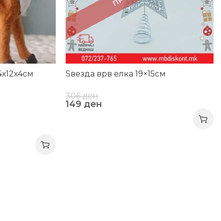
4х12х4см
Ѕвезда врв елка 19×15см
306
ден
149
ден