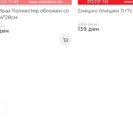
раз Полиестер обложен со
Снешко плишен 11×7
14*28см
289
ден
ен
139
ден
ден