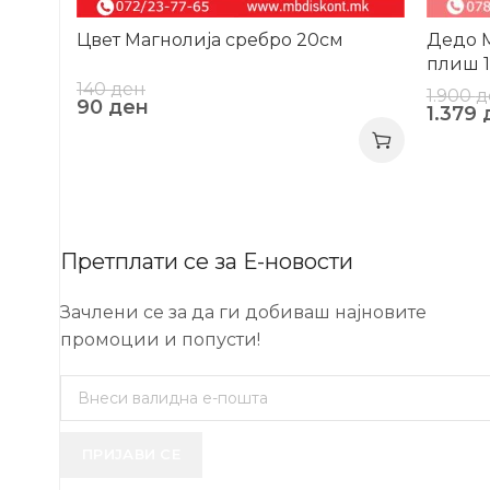
Цвет Магнолија сребро 20см
Дедо М
плиш 
140
ден
1.900
д
90
ден
1.379
Претплати се за Е-новости
Зачлени се за да ги добиваш најновите
промоции и попусти!
ПРИЈАВИ СЕ