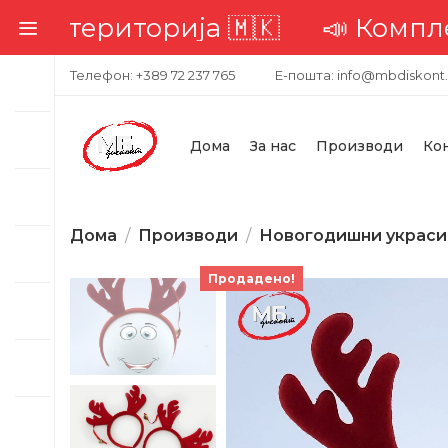
 територија 🇲🇰
📣 Комплетна д
Телефон: +389 72 237 765
Е-пошта: info@mbdiskont
Дома
За нас
Производи
Ко
Дома
Производи
Новогодишни украси
Продадено!
-58%