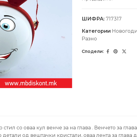
ШИФРА:
717317
Категории
Новогод
Разно
стил со оваа кул венче за на глава . Венчето за глав
 детали од вештачки кристали, оваа лента за глава да