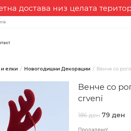
остава низ целата територија 
.mk
нтакт
 и елки
Новогодишни Декорации
Венче со рого
Венче со ро
crveni
79
ден
186
ден
Продадено!