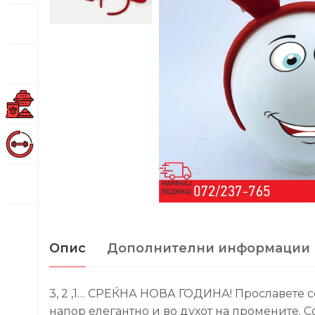
Опис
Дополнителни информации
3, 2 ,1… СРЕЌНА НОВА ГОДИНА! Прославете со 
напор елегантно и во духот на промените. Со