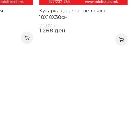
см
Куќарка дрвена светлечка
18Х10Х38см
2.207
ден
1.268
ден