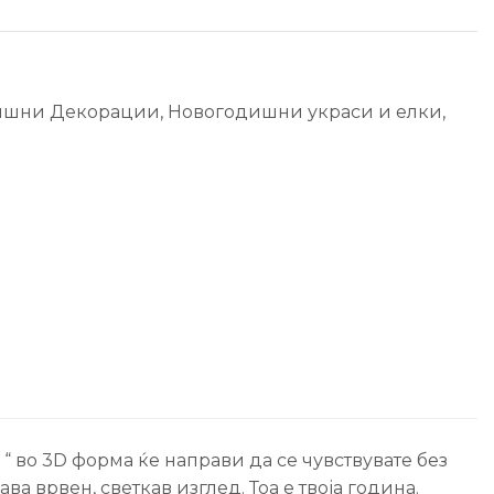
ишни Декорации
,
Новогодишни украси и елки
,
а “ во 3D форма ќе направи да се чувствувате без
ва врвен, светкав изглед. Тоа е твоја година.