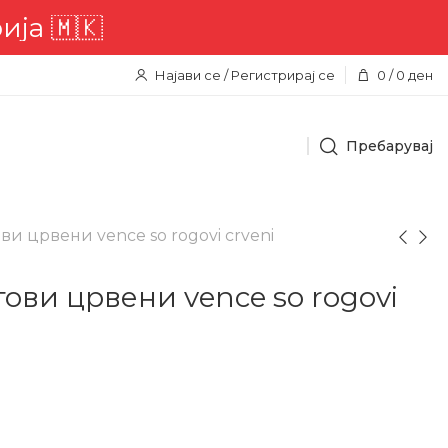
🇲🇰
Најави се / Регистрирај се
0
/
0
ден
Пребарувај
ви црвени vence so rogovi crveni
гови црвени vence so rogovi