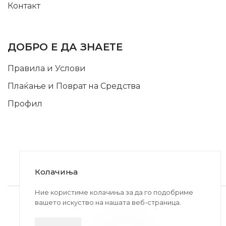
Контакт
INFORMATION
ДОБРО Е ДА ЗНАЕТЕ
Правила и Услови
Плаќање и Поврат на Средства
Профил
Колачиња
2020-2024 © MB DISKONT. Изработено од
Ние користиме колачиња за да го подобриме
вашето искуство на нашата веб-страница.
БРАМИТ ДООЕЛ
Прикажените цени се со вклучен ДДВ