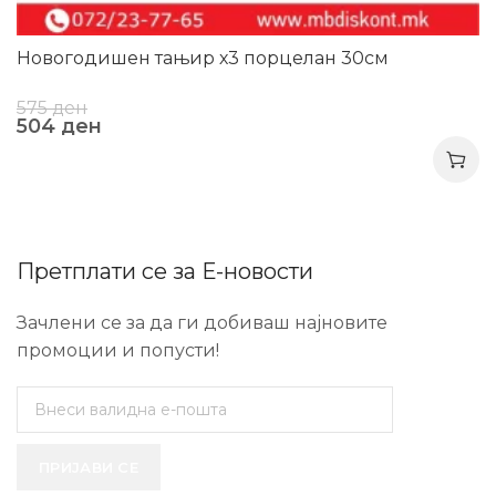
Новогодишен тањир х3 порцелан 30см
575
ден
504
ден
Претплати се за Е-новости
Зачлени се за да ги добиваш најновите
промоции и попусти!
ПРИЈАВИ СЕ