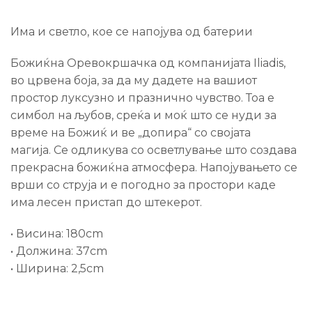
Има и светло, кое се напојува од батерии
Божиќна Оревокршачка од компанијата Iliadis,
во црвена боја, за да му дадете на вашиот
простор луксузно и празнично чувство. Тоа е
симбол на љубов, среќа и моќ што се нуди за
време на Божиќ и ве „допира“ со својата
магија. Се одликува со осветлување што создава
прекрасна божиќна атмосфера. Напојувањето се
врши со струја и е погодно за простори каде
има лесен пристап до штекерот.
• Висина: 180cm
• Должина: 37cm
• Ширина: 2,5cm