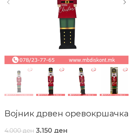
Војник дрвен оревокршачка
3.150
ден
4.000
ден