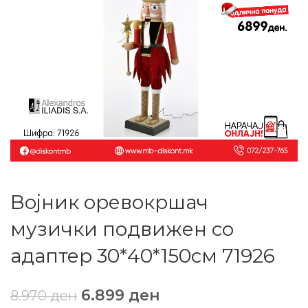
Војник оревокршач
музички подвижен со
адаптер 30*40*150см 71926
6.899
ден
8.970
ден