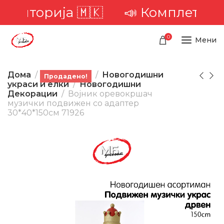
територија 🇲🇰
📣 Комплетна до
0
Мени
Дома
Производи
Новогодишни
Продадено!
украси и елки
Новогодишни
Декорации
Војник оревокршач
музички подвижен со адаптер
30*40*150см 71926
-23%