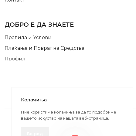
INFORMATION
ДОБРО Е ДА ЗНАЕТЕ
Правила и Услови
Плаќање и Поврат на Средства
Профил
Колачиња
2020-2024 © MB DISKONT. Изработено од
Ние користиме колачиња за да го подобриме
вашето искуство на нашата веб-страница.
БРАМИТ ДООЕЛ
Прикажените цени се со вклучен ДДВ
Во ред