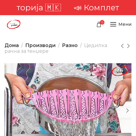
иторија 🇲🇰
📣 Комплетна дост
0
Мени
Дома
Производи
Разно
Цедилка
рачна за тенџере