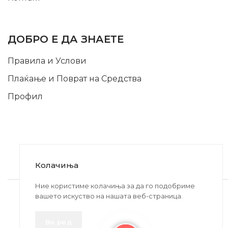
INFORMATION
ДОБРО Е ДА ЗНАЕТЕ
Правила и Услови
Плаќање и Поврат на Средства
Профил
Колачиња
2020-2024 © MB DISKONT. Изработено од
Ние користиме колачиња за да го подобриме
вашето искуство на нашата веб-страница.
БРАМИТ ДООЕЛ
Прикажените цени се со вклучен ДДВ
Во ред