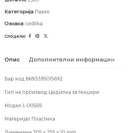
Категорија
Разно
Ознака:
cedilka
Опис
Дополнителни информации
Бар код 8693395015692
Тип на производ Цедилка за тенџере
Модел L-00569
Материјал Пластика
Димензии 305 x 255 x 10 mm