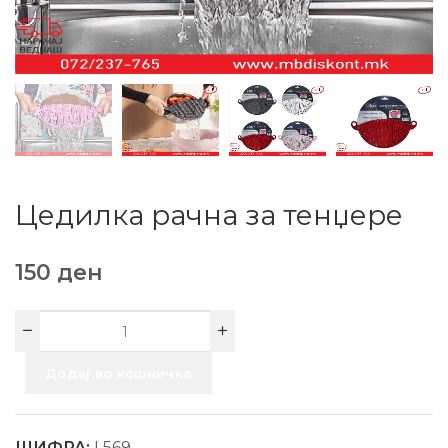
Цедилка рачна за тенџере
150
ден
Додај во кошничка
ШИФРА:
L569