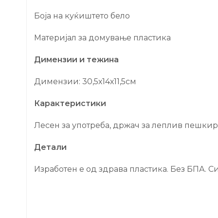
Боја на куќиштето бело
Материјал за домување пластика
Димензии и тежина
Димензии: 30,5х14х11,5см
Карактеристики
Лесен за употреба, држач за леплив пешкир 
Детали
Изработен е од здрава пластика. Без БПА. С