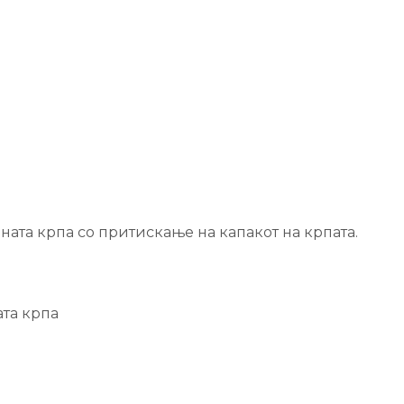
ната крпа со притискање на капакот на крпата.
ата крпа