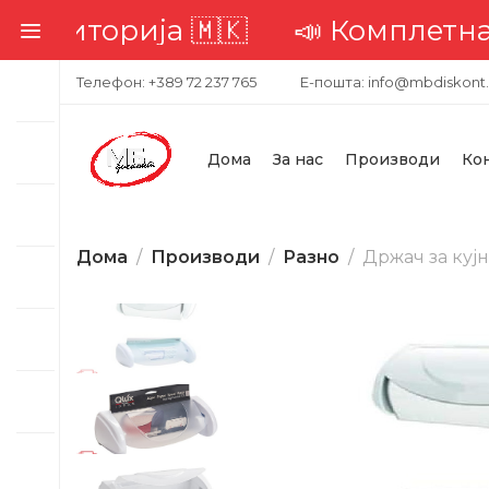
ија 🇲🇰
📣 Комплетна достава 
Телефон: +389 72 237 765
Е-пошта: info@mbdiskont
Дома
За нас
Производи
Ко
Дома
Производи
Разно
Држач за кујн
-26%