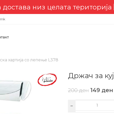
низ целата територија 🇲🇰
.mk
нтакт
ска хартија со лепење L378
Држач за ку
149
ден
200
ден