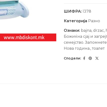
ШИФРА:
l378
Категорија
Разно
Ознаки:
bajna
,
drzac
,
Божиќна сјај и загре
семејство. Запомнете
Нова гoдина.
,
тоалет