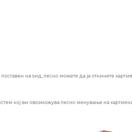
поставен на ѕид, лесно можете да ја откинете хартие
истем кој ви овозможува лесно менување на хартиен