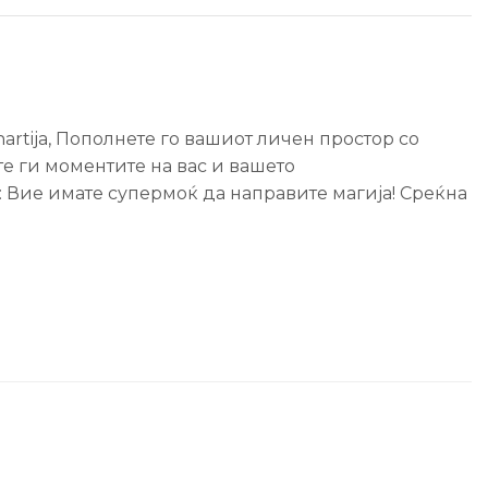
hartija
,
Пополнете го вашиот личен простор со
јте ги моментите на вас и вашето
: Вие имате супермоќ да направите магија! Среќна