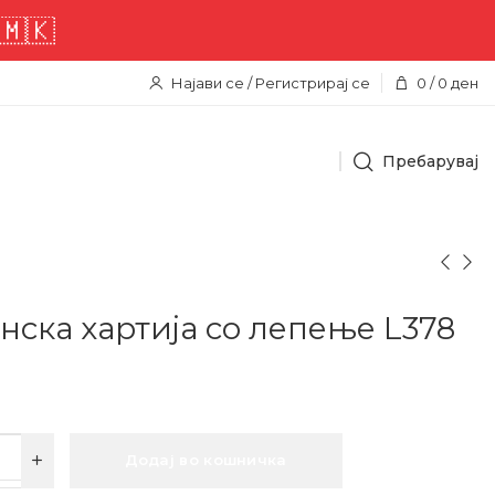
Најави се / Регистрирај се
0
/
0
ден
Пребарувај
јнска хартија со лепење L378
Додај во кошничка