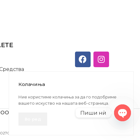
АЕТЕ
 Средства
Колачиња
Ние користиме колачиња за да го подобриме
вашето искуство на нашата веб-страница.
Пиши нѝ
ДООЕЛ
Во ред
Open
chaty
27005146330 | ЕМБС: 6030530 |