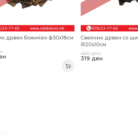
ик дрвен божиќен ф30х18см
Свеќник дрвен со ш
Ф20х10см
н
450
ден
ен
319
ден