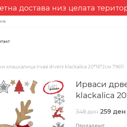
достава низ целата територија
.mk
нтакт
 клацкалица Irvasi drveni klackalica 20*16*2см 79611
Ирваси дрве
klackalica 20
259
ден
348
ден
Продадено!