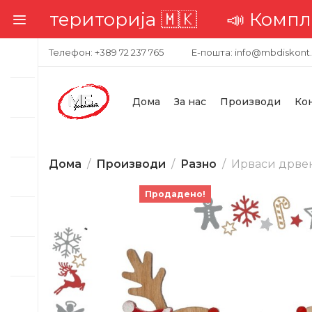
 територија 🇲🇰
📣 Комплетна 
Телефон: +389 72 237 765
Е-пошта: info@mbdiskont
Дома
За нас
Производи
Ко
Дома
Производи
Разно
Ирваси дрвени
Продадено!
-26%