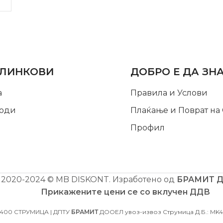
LINKS
INFORMATION
 ЛИНКОВИ
ДОБРО Е ДА ЗН
а
Правила и Услови
оди
Плаќање и Поврат на
Профил
2020-2024 © MB DISKONT. Изработено од
БРАМИТ 
Прикажените цени се со вклучен ДДВ
2400 СТРУМИЦА | ДПТУ
БРАМИТ
ДООЕЛ увоз-извоз Струмица Д.Б.: MK40