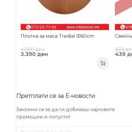
Плотна за маса Tredial Ф60cm
Свеќн
4.000
ден
600
де
3.390
ден
439
д
Претплати се за Е-новости
Зачлени се за да ги добиваш најновите
промоции и попусти!