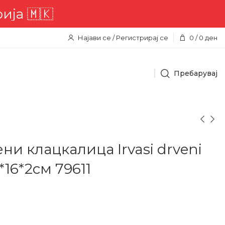
 🇲🇰
Најави се / Регистрирај се
0
/
0
ден
Пребарувај
ни клацкалица Irvasi drveni
*16*2см 79611