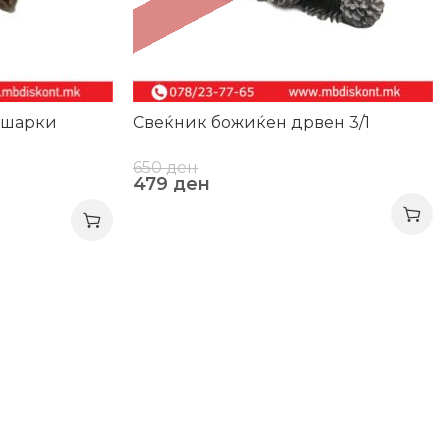
ишарки
Свеќник божиќен дрвен 3/1
650
ден
479
ден