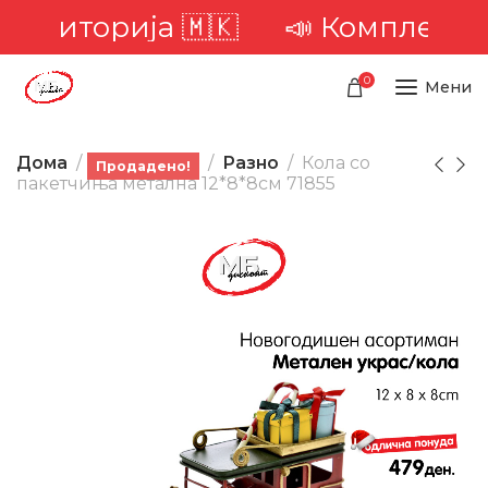
 територија 🇲🇰
📣 Комплетна 
0
Мени
Дома
Производи
Разно
Кола со
Продадено!
пакетчиња метална 12*8*8см 71855
-22%