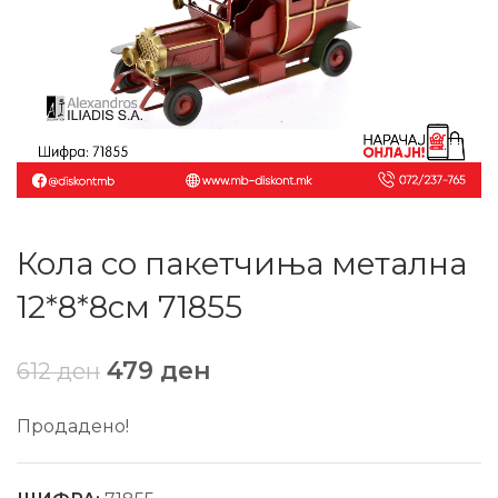
Кола со пакетчиња метална
12*8*8см 71855
479
ден
612
ден
Продадено!