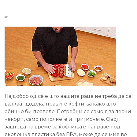
Најдобро од сè е што вашите раце не треба да се
валкаат додека правите ќофтиња како што
обично би правеле. Потребни се само два лесни
чекори, само пополнете и притиснете. Овој
заштеда на време за ќофтиња е направен од
еколошка пластика без BPA, може да се мие во