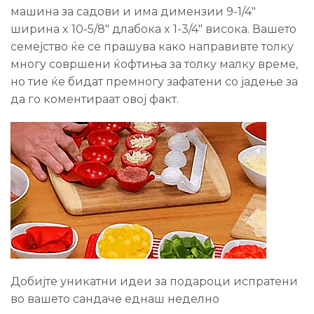
машина за садови и има димензии 9-1/4″
ширина x 10-5/8″ длабока x 1-3/4″ висока. Вашето
семејство ќе се прашува како направивте толку
многу совршени ќофтиња за толку малку време,
но тие ќе бидат премногу зафатени со јадење за
да го коментираат овој факт.
Добијте уникатни идеи за подароци испратени
во вашето сандаче еднаш неделно