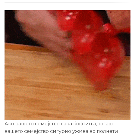
Ако вашето семејство сака ќофтиња, тогаш
вашето семејство сигурно ужива во полнети