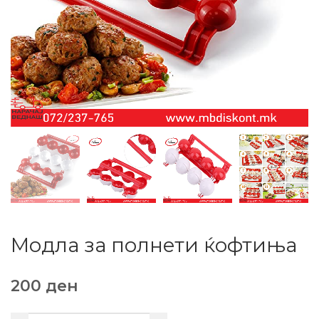
Модла за полнети ќофтиња
200
ден