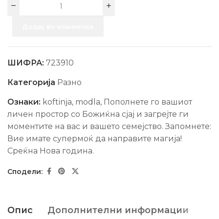
Додај во кошничка
ШИФРА:
723910
Категорија
Разно
Ознаки:
koftinja
,
modla
,
Пополнете го вашиот
личен простор со Божиќна сјај и загрејте ги
моментите на вас и вашето семејство. Запомнете:
Вие имате супермоќ да направите магија!
Среќна Нова гoдина.
Опис
Дополнителни информации