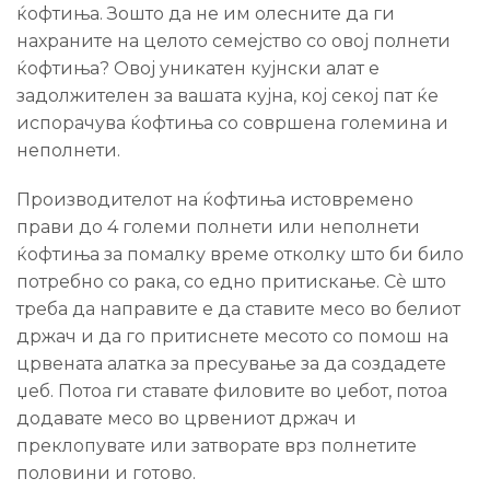
ќофтиња. Зошто да не им олесните да ги
нахраните на целото семејство со овој полнети
ќофтиња? Овој уникатен кујнски алат е
задолжителен за вашата кујна, кој секој пат ќе
испорачува ќофтиња со совршена големина и
неполнети.
Производителот на ќофтиња истовремено
прави до 4 големи полнети или неполнети
ќофтиња за помалку време отколку што би било
потребно со рака, со едно притискање. Сè што
треба да направите е да ставите месо во белиот
држач и да го притиснете месото со помош на
црвената алатка за пресување за да создадете
џеб. Потоа ги ставате филовите во џебот, потоа
додавате месо во црвениот држач и
преклопувате или затворате врз полнетите
половини и готово.