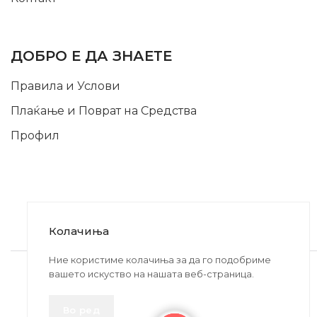
INFORMATION
ДОБРО Е ДА ЗНАЕТЕ
Правила и Услови
Плаќање и Поврат на Средства
Профил
Колачиња
2020-2024 © MB DISKONT. Изработено од
Ние користиме колачиња за да го подобриме
вашето искуство на нашата веб-страница.
БРАМИТ ДООЕЛ
Прикажените цени се со вклучен ДДВ
Во ред