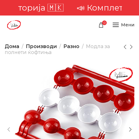
рија 🇲🇰
📣 Комплетна достава
0
Мени
Дома
Производи
Разно
Модла за
полнети ќофтиња