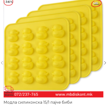
-36%
Модла силиконска 15/1 пајче биби