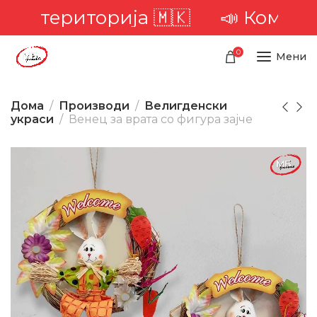
та територија 🇲🇰
📣 Комплетн
0
Мени
Дома
Производи
Велигденски
украси
Венец за врата со фигура зајче
-31%