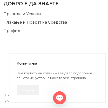
ДОБРО Е ДА ЗНАЕТЕ
Правила и Услови
Плаќање и Поврат на Средства
Профил
Колачиња
2020-2024 © MB DISKONT. Изработено од
Ние користиме колачиња за да го подобриме
вашето искуство на нашата веб-страница.
БРАМИТ ДООЕЛ
Прикажените цени се со вклучен ДДВ
Во ред
| БРАЌА МИНКОВИ 57, 2400 СТРУМИЦА | ДПТУ
БРАМИТ
ДООЕЛ
увоз-извоз Струмица Д.Б.: MK4027005146330 | ЕМБС: 6030530 |
Open