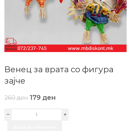
Венец за врата со фигура
зајче
179
ден
260
ден
Додај во кошничка