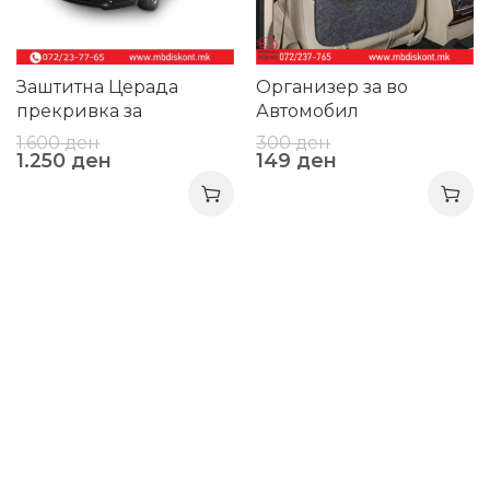
Заштитна Церада
Организер за во
прекривка за
Автомобил
автомобил
1.600
ден
300
ден
1.250
ден
149
ден