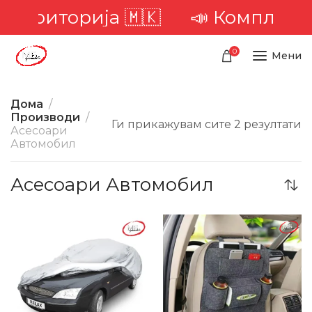
а територија 🇲🇰
📣 Комплетна 
0
Мени
Дома
Производи
Ги прикажувам сите 2 резултати
Асесоари
Автомобил
Асесоари Автомобил
-22%
-50%