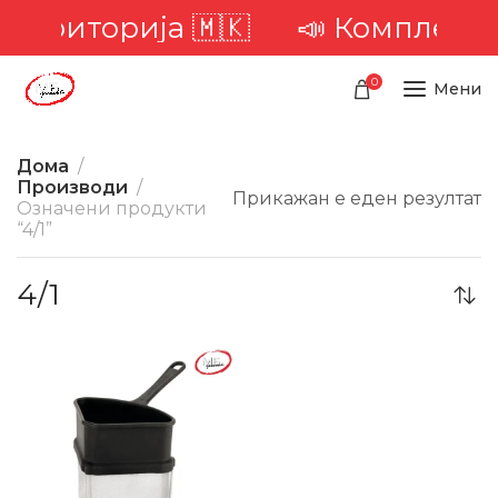
а територија 🇲🇰
📣 Комплетна 
0
Мени
Дома
Производи
Прикажан е еден резултат
Означени продукти
“4/1”
4/1
-17%