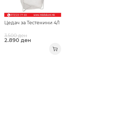
Цедач за Тестенини 4/1
3.500
ден
2.890
ден