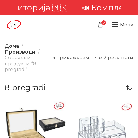
 територија 🇲🇰
📣 Комплетна 
0
Мени
Дома
Производи
Означени
Ги прикажувам сите 2 резултати
продукти “8
pregradi”
8 pregradi
-18%
-30%