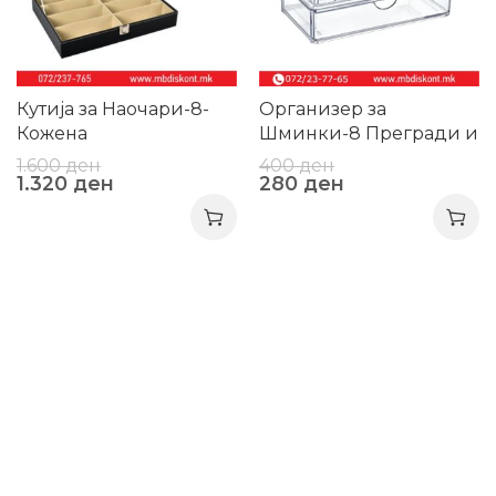
Кутија за Наочари-8-
Организер за
Кожена
Шминки-8 Прегради и
Фиока
1.600
ден
400
ден
1.320
ден
280
ден