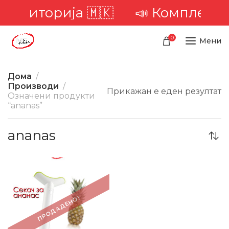
 територија 🇲🇰
📣 Комплетна 
0
Мени
Дома
Производи
Прикажан е еден резултат
Означени продукти
“ananas”
ananas
ПРОДАДЕНО!