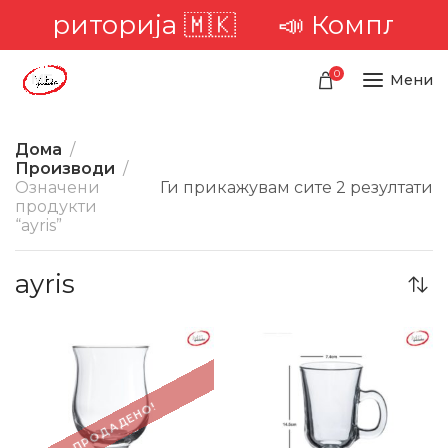
а територија 🇲🇰
📣 Комплетна
0
Мени
Дома
Производи
Означени
Ги прикажувам сите 2 резултати
продукти
“ayris”
ayris
-27%
-27%
ПРОДАДЕНО!