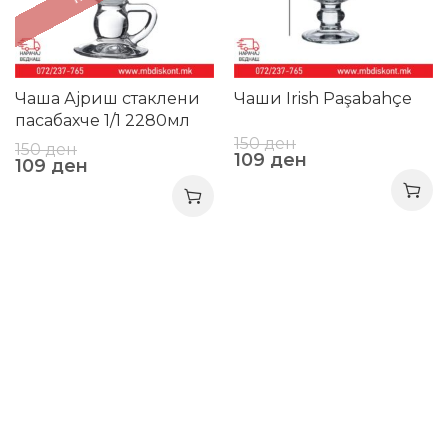
Чаша Ајриш стаклени
Чаши Irish Paşabahçe
пасабахче 1/1 2280мл
150
ден
150
ден
109
ден
109
ден