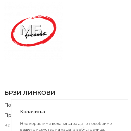
SUPPORT SERVICE
USEFUL LINKS
БРЗИ ЛИНКОВИ
Почетна
Колачиња
Производи
Ние користиме колачиња за да го подобриме
Контакт
вашето искуство на нашата веб-страница.