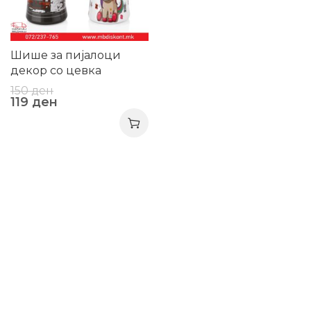
Шише за пијалоци
декор со цевка
150
ден
119
ден