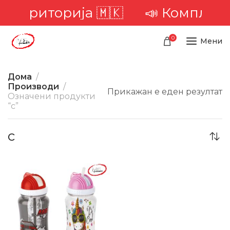
та територија 🇲🇰
📣 Комплетна
0
Мени
Дома
Производи
Прикажан е еден резултат
Означени продукти
“c”
c
-21%