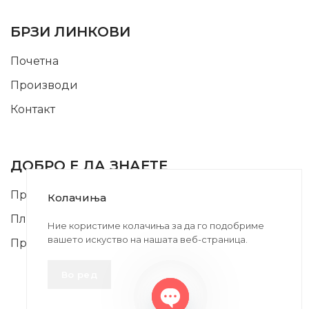
USEFUL LINKS
БРЗИ ЛИНКОВИ
Почетна
Производи
Контакт
INFORMATION
ДОБРО Е ДА ЗНАЕТЕ
Правила и Услови
Колачиња
Плаќање и Поврат на Средства
Ние користиме колачиња за да го подобриме
вашето искуство на нашата веб-страница.
Профил
Во ред