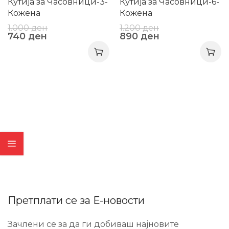
Кутија за Часовници-3-
Кутија за Часовници-6-
Кожена
Кожена
1.000
ден
1.200
ден
740
ден
890
ден
Претплати се за Е-новости
Зачлени се за да ги добиваш најновите