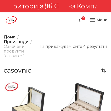
а територија 🇲🇰
📣 Комплетна
0
Мени
Дома
Производи
Означени
Ги прикажувам сите 4 резултати
продукти
“casovnici”
casovnici
-27%
-23%