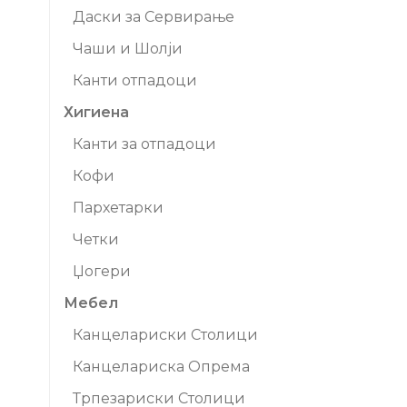
Даски за Сервирање
Чаши и Шолји
Канти отпадоци
Хигиена
Канти за отпадоци
Кофи
Пархетарки
Четки
Џогери
Мебел
Канцелариски Столици
Канцелариска Опрема
Трпезариски Столици