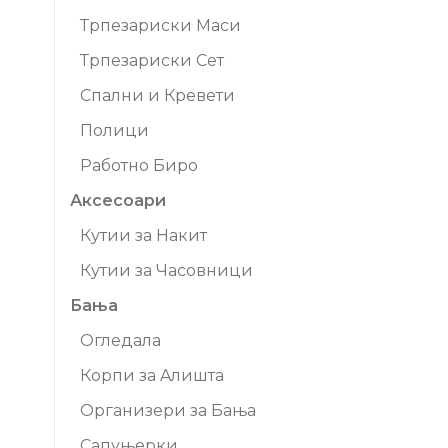
Трпезариски Маси
Трпезариски Сет
Спални и Кревети
Полици
Работно Биро
Аксесоари
Кутии за Накит
Кутии за Часовници
Бања
Огледала
Корпи за Aлишта
Организери за Бања
Сапуњерки