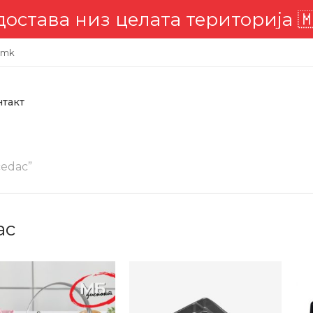
 низ целата територија 🇲🇰
.mk
нтакт
edac”
ac
-20%