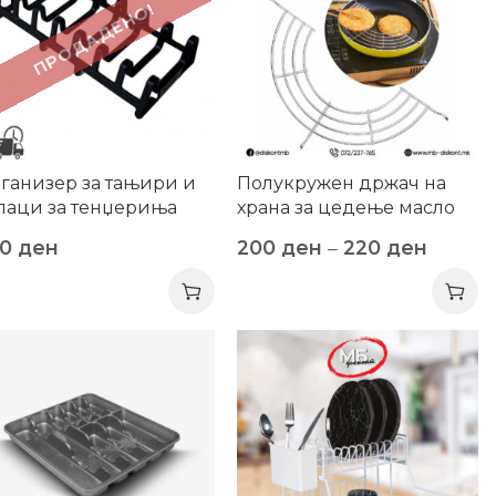
ПРОДАДЕНО!
ганизер за тањири и
Полукружен држач на
паци за тенџериња
храна за цедење масло
00
ден
200
ден
–
220
ден
6%