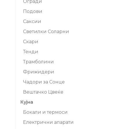
Огради
Подови
Саксии
Светилки Соларни
Скари
Тенди
Трамболини
Фрижидери
Чадори за Сонце
Вештачко Цвеќе
Кујна
Бокали и термоси
Електрични апарати