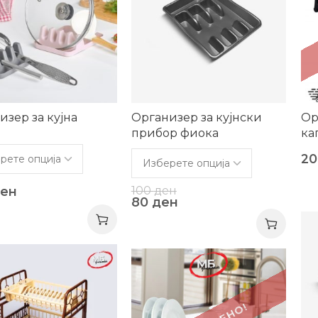
изер за кујна
Организер за кујнски
Ор
прибор фиока
ка
2
100
ден
ен
80
ден
-2