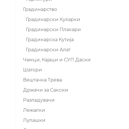
Градинарство
Градинарски Куќарки
Градинарски Плакари
Градинарска Кутија
Градинарски Алат
Чамци, Кајаци и СУП Даски
Шатори
Вештачка Трева
Држачи за Саксии
Разладувачи
Лежалки
Лулашки