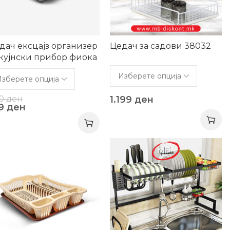
дач ексцајз организер
Цедач за садови 38032
 кујнски прибор фиока
астика
0
ден
1.199
ден
49
ден
-67%
9%