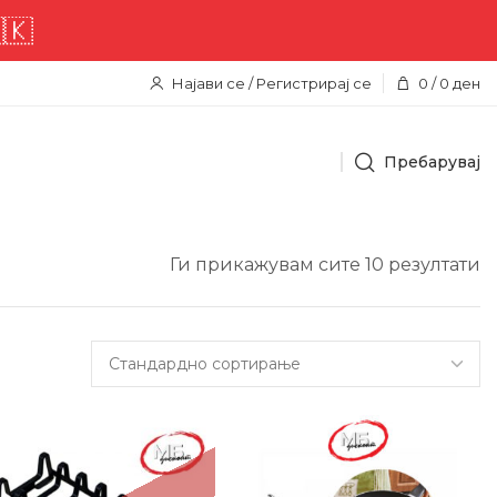
Најави се / Регистрирај се
0
/
0
ден
Пребарувај
Ги прикажувам сите 10 резултати