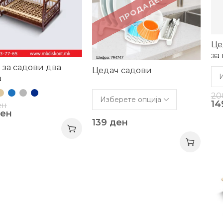
ПРОДАДЕНО!
Це
за
пл
 за садови два
Цедач садови
а
20
1
ен
ен
139
ден
-1