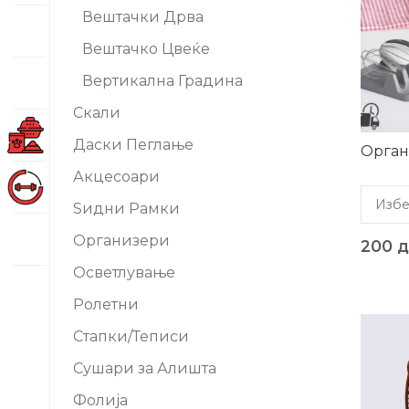
Вештачки Дрва
Вештачко Цвеќе
Вертикална Градина
Скали
Даски Пеглање
Орган
Акцесоари
Ѕидни Рамки
Организери
200
д
Осветлување
Ролетни
-24%
Стапки/Теписи
Сушари за Алишта
Фолија