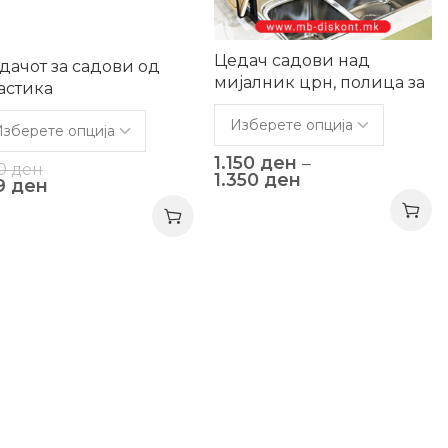
Цедач садови над
дачот за садови од
мијалник црн, полица за
астика
складирање
1.150
ден
–
0
ден
1.350
ден
9
ден