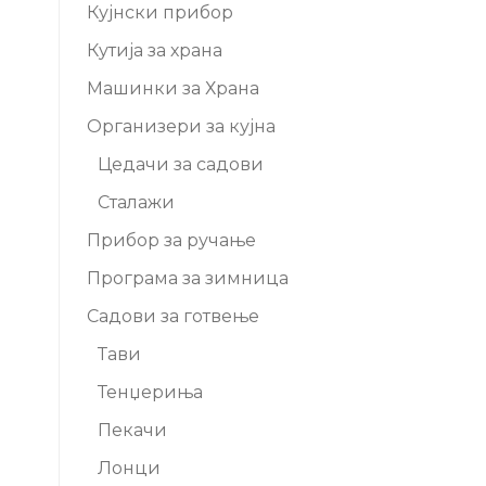
Кујнски прибор
Кутија за храна
Машинки за Храна
Организери за кујна
Цедачи за садови
Сталажи
Прибор за ручање
Програма за зимница
Садови за готвење
Тави
Тенџериња
Пекачи
Лонци