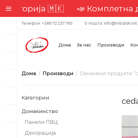
орија 🇲🇰
📣 Комплетна достава
Телефон: +389 72 237 765
Е-пошта: info@mbdiskont
Дома
За нас
Производи
Ко
Дома
Производи
Означени продукти “c
Категории
ced
Домаќинство
Панели ПВЦ
Декорација