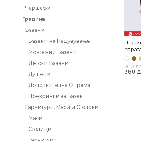
Чаршафи
Градина
Базени
Базени на Надувување
Цедач
спрат
Монтажни Базени
Детски Базени
500
д
380
д
Душеци
Дополнителна Опрема
Прекривки за Базен
Гарнитури, Маси и Столови
Маси
Столици
Гарнитури