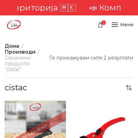
та територија 🇲🇰
📣 Комплетн
0
Мени
Дома
Производи
Означени
Ги прикажувам сите 2 резултати
продукти
“cistac”
cistac
-23%
-24%
ПРОДАДЕНО!