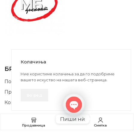
SUPPORT SERVICE
USEFUL LINKS
Колачиња
БРЗИ ЛИНКОВИ
Ние користиме колачиња за да го подобриме
вашето искуство на нашата веб-страница.
Почетна
Производи
Во ред
Контакт
INFORMATION
Open
Пиши нѝ
chaty
ДОБРО Е ДА ЗНАЕТЕ
Продавница
Сметка