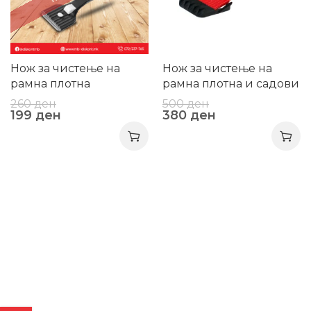
Нож за чистење на
Нож за чистење на
рамна плотна
рамна плотна и садови
за готвење
260
ден
500
ден
199
ден
380
ден