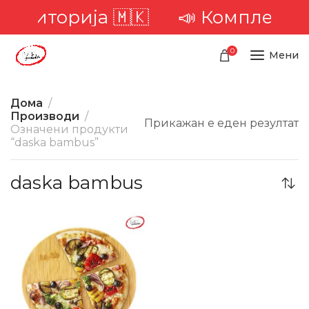
 територија 🇲🇰
📣 Комплетна 
0
Мени
Дома
Производи
Прикажан е еден резултат
Означени продукти
“daska bambus”
daska bambus
-22%