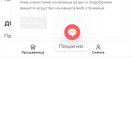
Ние користиме колачиња за да го подобриме
вашето искуство на нашата веб-страница.
INFORMATION
ДОБРО Е ДА ЗНАЕТЕ
Во ред
Правила и Услови
Open
Пиши нѝ
Плаќање и Поврат на Средства
chaty
Продавница
Сметка
Профил
2020-2024 © MB DISKONT. Изработено од
БРАМИТ ДООЕЛ
Прикажените цени се со вклучен ДДВ