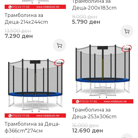
Трамболина за
Деца-200x183cm
Трамболина за
9.000
ден
5.790
ден
Деца-214x244cm
13.500
ден
7.290
ден
-15%
-19%
Трамболина за
Деца-253x306cm
Трамболина за Деца-
15.000
ден
12.690
ден
ф366cm*274см