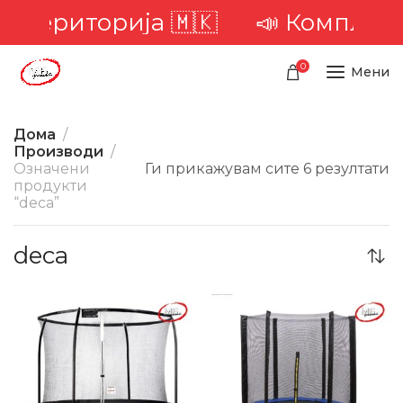
а територија 🇲🇰
📣 Комплетна
0
Мени
Дома
Производи
Означени
Ги прикажувам сите 6 резултати
продукти
“deca”
deca
-25%
-22%