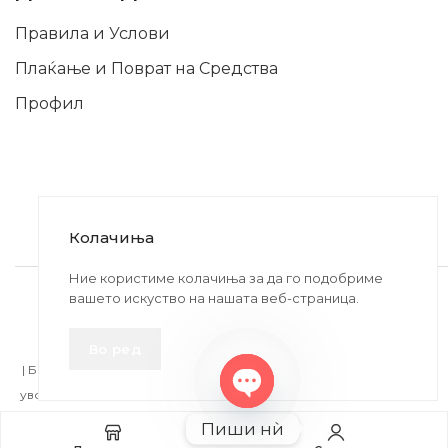
Правила и Услови
Плаќање и Поврат на Средства
Профил
Колачиња
2020-2024 © MB DISKONT. Изработено од
Ние користиме колачиња за да го подобриме
вашето искуство на нашата веб-страница.
БРАМИТ ДООЕЛ
Прикажените цени се со вклучен ДДВ
Во ред
| БРАЌА МИНКОВИ 57, 2400 СТРУМИЦА | ДПТУ
БРАМИТ
ДООЕЛ
увоз-извоз Струмица Д.Б.: MK4027005146330 | ЕМБС: 6030530 |
Open
Пиши нѝ
chaty