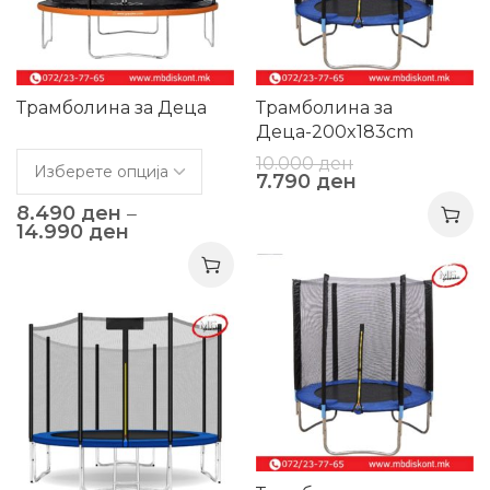
Трамболина за Деца
Трамболина за
Деца-200x183cm
10.000
ден
7.790
ден
8.490
ден
–
14.990
ден
-36%
-46%