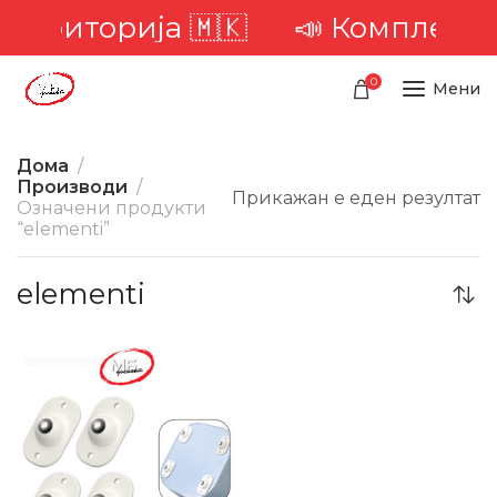
 територија 🇲🇰
📣 Комплетна 
0
Мени
Дома
Производи
Прикажан е еден резултат
Означени продукти
“elementi”
elementi
-41%