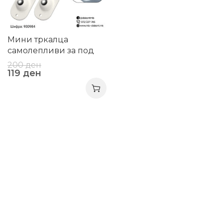
Мини тркалца
самолепливи за под
елементи
200
ден
119
ден