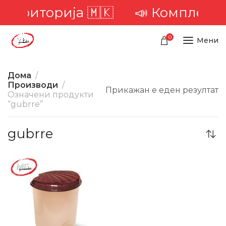
а територија 🇲🇰
📣 Комплетна 
0
Мени
Дома
Производи
Прикажан е еден резултат
Означени продукти
“gubrre”
gubrre
-15%