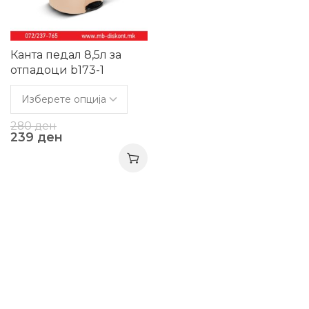
Канта педал 8,5л за
отпадоци b173-1
280
ден
239
ден