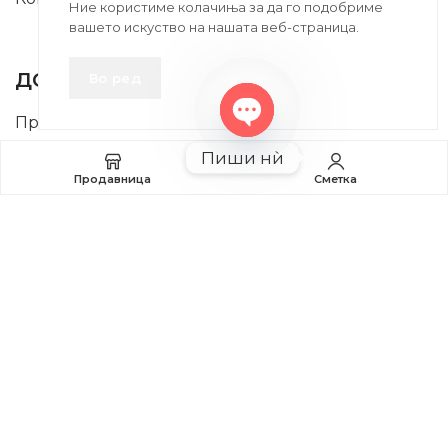
Ние користиме колачиња за да го подобриме
вашето искуство на нашата веб-страница.
INFORMATION
ДОБРО Е ДА ЗНАЕТЕ
Во ред
Правила и Услови
Open
Пиши нѝ
Плаќање и Поврат на Средства
chaty
Продавница
Сметка
Профил
2020-2024 © MB DISKONT. Изработено од
БРАМИТ ДООЕЛ
Прикажените цени се со вклучен ДДВ