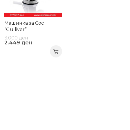
Машинка за Сос
“Gulliver”
3.000
ден
2.449
ден